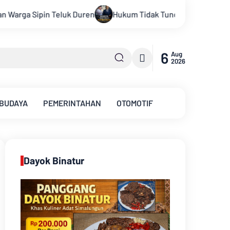
um Tidak Tunduk pada Persepsi: Kritik Terhadap Monopoli Keben
6
Aug
2026
 BUDAYA
PEMERINTAHAN
OTOMOTIF
Dayok Binatur