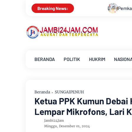
Pemkab Muarojambi Mediasi Konflik PT Si
Breaking News:
BERANDA
POLITIK
HUKRIM
NASION
Beranda
SUNGAIPENUH
Ketua PPK Kumun Debai 
Lempar Mikrofons, Lari K
Jambi24Jam
Minggu, Desember 01, 2024