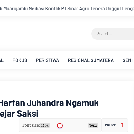
nar Agro Tenera Unggul Dengan Warga Sipin Teluk Duren
Huk
AL
FOKUS
PERISTIWA
REGIONAL SUMATERA
SENI
Harfan Juhandra Ngamuk
ejar Saksi
Font size:
PRINT
12px
30px