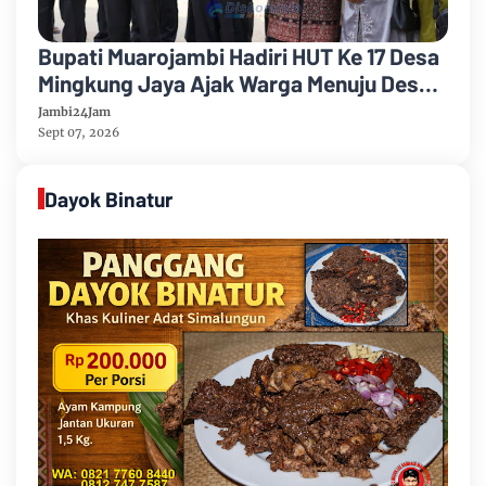
Bupati Muarojambi Hadiri HUT Ke 17 Desa
Mingkung Jaya Ajak Warga Menuju Desa
Mandiri 2026
Jambi24Jam
Sept 07, 2026
Dayok Binatur