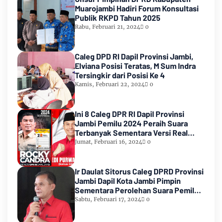
Muarojambi Hadiri Forum Konsultasi
Publik RKPD Tahun 2025
Rabu, Februari 21, 2024
0
Caleg DPD RI Dapil Provinsi Jambi,
Elviana Posisi Teratas, M Sum Indra
Tersingkir dari Posisi Ke 4
Kamis, Februari 22, 2024
0
Ini 8 Caleg DPR RI Dapil Provinsi
Jambi Pemilu 2024 Peraih Suara
Terbanyak Sementara Versi Real
Count KPU RI
Jumat, Februari 16, 2024
0
Ir Daulat Sitorus Caleg DPRD Provinsi
Jambi Dapil Kota Jambi Pimpin
Sementara Perolehan Suara Pemilu
2024
Sabtu, Februari 17, 2024
0