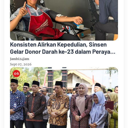
Konsisten Alirkan Kepedulian, Sinsen
Gelar Donor Darah ke-23 dalam Perayaan
Anniversary Sinsen
Jambi24Jam
Sept 07, 2026