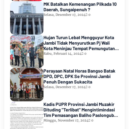
MK Batalkan Kemenangan Pilkada 10
Daerah, Sungaipenuh ?
Selasa, Desember 17, 2024
0
Hujan Turun Lebat Mengguyur Kota
Jambi Tidak Menyurutkan Pj Wali
Kota Meninjau Tempat Pemungutan
Suara Pemilu 2024
Rabu, Februari 14, 2024
0
Perayaan Natal Horas Bangso Batak
DPD, DPC, DPK Se Provinsi Jambi
Penuh Dengan Sukacita
Selasa, Desember 17, 2024
0
Kadis PUPR Provinsi Jambi Muzakir
Dituding "Terlibat" Mengintimindasi
Tim Pemasangan Baliho Paslongub
Romi-Sudirman
Minggu, November 17, 2024
0