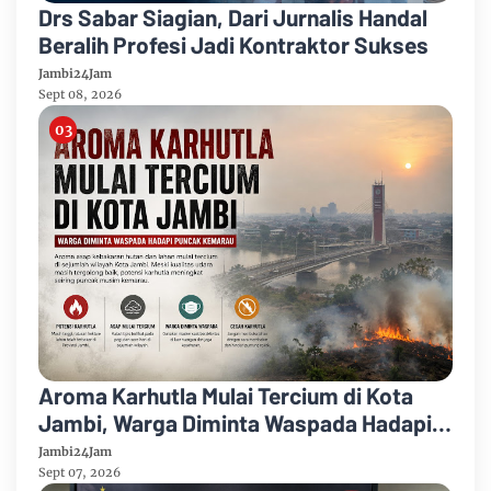
Drs Sabar Siagian, Dari Jurnalis Handal
Beralih Profesi Jadi Kontraktor Sukses
Jambi24Jam
Sept 08, 2026
Aroma Karhutla Mulai Tercium di Kota
Jambi, Warga Diminta Waspada Hadapi
Puncak Kemarau
Jambi24Jam
Sept 07, 2026