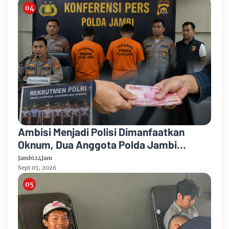
Ambisi Menjadi Polisi Dimanfaatkan
Oknum, Dua Anggota Polda Jambi
Diduga Tipu Calon Bintara dengan Janji
Jambi24Jam
Kelulusan
Sept 07, 2026