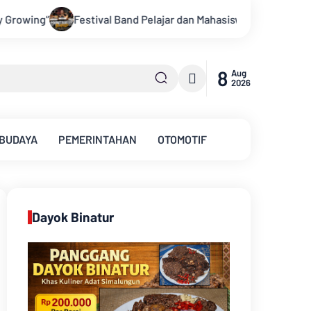
ajar dan Mahasiswa OJK Provinsi Jambi 2026, Unjuk Kreativitas 
8
Aug
2026
 BUDAYA
PEMERINTAHAN
OTOMOTIF
Dayok Binatur