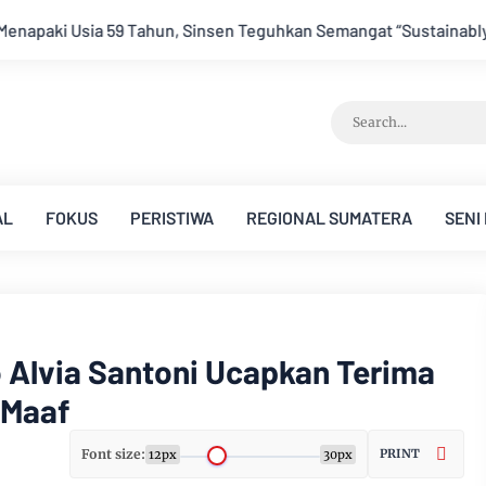
eguhkan Semangat “Sustainably Growing”
Festival Band Pel
AL
FOKUS
PERISTIWA
REGIONAL SUMATERA
SENI
 Alvia Santoni Ucapkan Terima
 Maaf
Font size:
PRINT
12px
30px