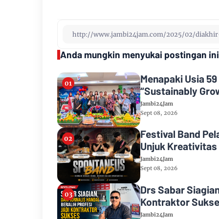
Anda mungkin menyukai postingan ini
Menapaki Usia 59
“Sustainably Gro
Jambi24Jam
Sept 08, 2026
Festival Band Pe
Unjuk Kreativita
Raih Juara 2
Jambi24Jam
Sept 08, 2026
Drs Sabar Siagian
Kontraktor Suks
Jambi24Jam