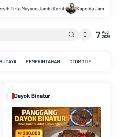
Kapolda Jambi Terima Silaturahmi Kepala Pengadilan Tinggi J
7
Aug
2026
 BUDAYA
PEMERINTAHAN
OTOMOTIF
Dayok Binatur