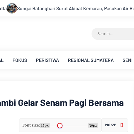
Akibat Kemarau, Pasokan Air Bersih Tirta Mayang Jambi Keruh
AL
FOKUS
PERISTIWA
REGIONAL SUMATERA
SENI
mbi Gelar Senam Pagi Bersama
Font size:
PRINT
12px
30px