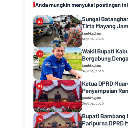
Anda mungkin menyukai postingan ini
Sungai Batanghar
Tirta Mayang Jam
Jambi24Jam
Sept 06, 2026
Wakil Bupati Kab
Bergabung Denga
Jambi24Jam
Sept 05, 2026
Ketua DPRD Muaro
Penyampaian Ran
2026
Jambi24Jam
Sept 04, 2026
Bupati Bambang 
Paripurna DPRD 