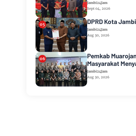
Jambi24Jam
Sept 04, 2026
DPRD Kota Jambi
Jambi24Jam
Aug 30, 2026
Pemkab Muarojam
Masyarakat Meny
Geng Motor
Jambi24Jam
Aug 30, 2026