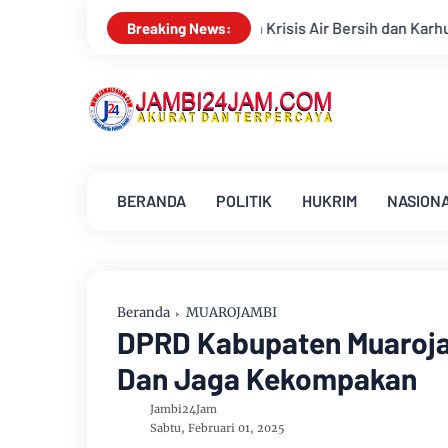
n Krisis Air Bersih dan Karhutla
Sungai Batanghari Surut 
Breaking News:
BERANDA
POLITIK
HUKRIM
NASION
Beranda
MUAROJAMBI
DPRD Kabupaten Muaroja
Dan Jaga Kekompakan
Jambi24Jam
Sabtu, Februari 01, 2025