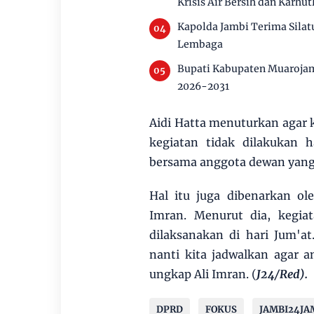
Krisis Air Bersih dan Karhut
Kapolda Jambi Terima Silat
Lembaga
Bupati Kabupaten Muarojam
2026-2031
Aidi Hatta menuturkan agar k
kegiatan tidak dilakukan 
bersama anggota dewan yang 
Hal itu juga dibenarkan o
Imran. Menurut dia, kegiat
dilaksanakan di hari Jum'at
nanti kita jadwalkan agar 
ungkap Ali Imran. (
J24/Red).
DPRD
FOKUS
JAMBI24JA