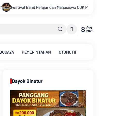
iswa OJK Provinsi Jambi 2026, Unjuk Kreativitas di Taman Banju
8
Aug
2026
 BUDAYA
PEMERINTAHAN
OTOMOTIF
Dayok Binatur