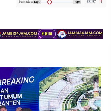
Font size:
PRINT
12px
30px