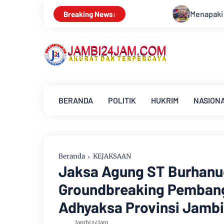
Menapaki Usia 59 Tahun, Sinsen Teguhkan Seman
Breaking News:
BERANDA
POLITIK
HUKRIM
NASION
Beranda
KEJAKSAAN
Jaksa Agung ST Burhanud
Groundbreaking Pemban
Adhyaksa Provinsi Jambi
Jambi24Jam