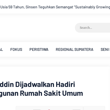
gat “Sustainably Growing”
Festival Band Pelajar dan Mahas
AL
FOKUS
PERISTIWA
REGIONAL SUMATERA
SENI
din Dijadwalkan Hadiri
gunan Rumah Sakit Umum