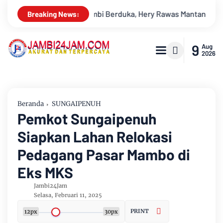
awas Mantan Sekretaris PWI Jambi Tutup Usia
Menapaki Usia
Breaking News:
9
Aug
2026
Beranda
SUNGAIPENUH
Pemkot Sungaipenuh
Siapkan Lahan Relokasi
Pedagang Pasar Mambo di
Eks MKS
Jambi24Jam
Selasa, Februari 11, 2025
PRINT
12px
30px