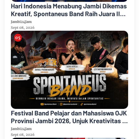
Hari Indonesia Menabung Jambi Dikemas
Kreatif, Spontaneus Band Raih Juara II
Festival Band Pelajar dan Mahasiswa
Jambi24Jam
Sept 08, 2026
Festival Band Pelajar dan Mahasiswa OJK
Provinsi Jambi 2026, Unjuk Kreativitas di
Taman Banjuran Budayo, Spontaneus
Jambi24Jam
Band Raih Juara 2
Sept 08, 2026