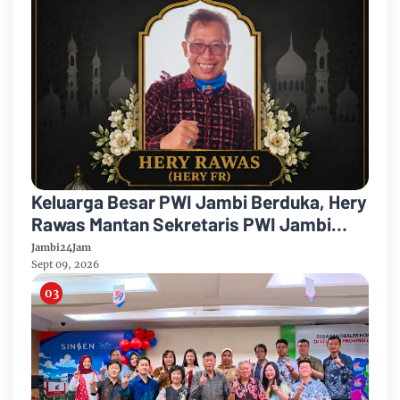
Keluarga Besar PWI Jambi Berduka, Hery
Rawas Mantan Sekretaris PWI Jambi
Tutup Usia
Jambi24Jam
Sept 09, 2026