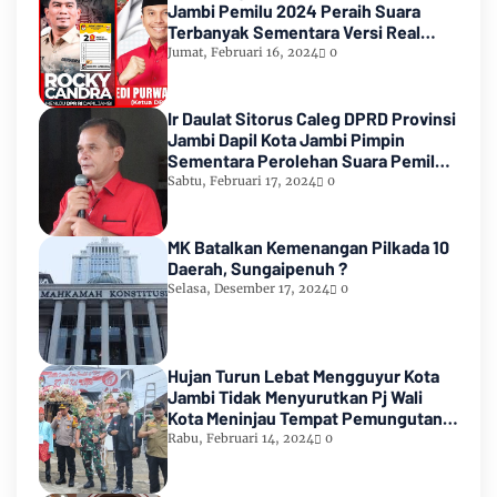
Jambi Pemilu 2024 Peraih Suara
Terbanyak Sementara Versi Real
Count KPU RI
Jumat, Februari 16, 2024
0
Ir Daulat Sitorus Caleg DPRD Provinsi
Jambi Dapil Kota Jambi Pimpin
Sementara Perolehan Suara Pemilu
2024
Sabtu, Februari 17, 2024
0
MK Batalkan Kemenangan Pilkada 10
Daerah, Sungaipenuh ?
Selasa, Desember 17, 2024
0
Hujan Turun Lebat Mengguyur Kota
Jambi Tidak Menyurutkan Pj Wali
Kota Meninjau Tempat Pemungutan
Suara Pemilu 2024
Rabu, Februari 14, 2024
0