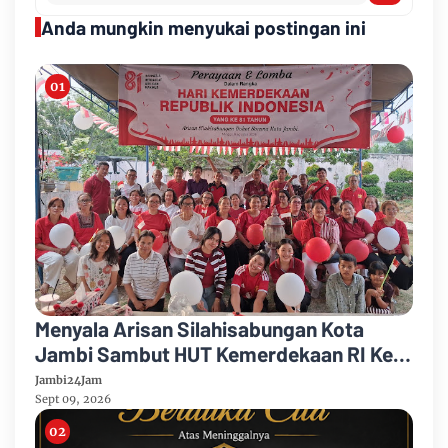
Anda mungkin menyukai postingan ini
Menyala Arisan Silahisabungan Kota
Jambi Sambut HUT Kemerdekaan RI Ke
81 Gelar Berbagai Kegiatan
Jambi24Jam
Sept 09, 2026