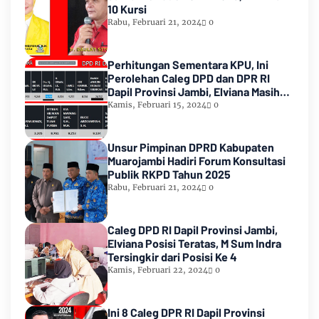
10 Kursi
Rabu, Februari 21, 2024
0
Perhitungan Sementara KPU, Ini
Perolehan Caleg DPD dan DPR RI
Dapil Provinsi Jambi, Elviana Masih
Urutan Kedua Teratas
Kamis, Februari 15, 2024
0
Unsur Pimpinan DPRD Kabupaten
Muarojambi Hadiri Forum Konsultasi
Publik RKPD Tahun 2025
Rabu, Februari 21, 2024
0
Caleg DPD RI Dapil Provinsi Jambi,
Elviana Posisi Teratas, M Sum Indra
Tersingkir dari Posisi Ke 4
Kamis, Februari 22, 2024
0
Ini 8 Caleg DPR RI Dapil Provinsi