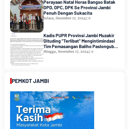
Perayaan Natal Horas Bangso Batak
DPD, DPC, DPK Se Provinsi Jambi
Penuh Dengan Sukacita
Selasa, Desember 17, 2024
0
Kadis PUPR Provinsi Jambi Muzakir
Dituding "Terlibat" Mengintimindasi
Tim Pemasangan Baliho Paslongub
Romi-Sudirman
Minggu, November 17, 2024
0
PEMKOT JAMBI