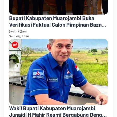
Bupati Kabupaten Muarojambi Buka
Verifikasi Faktual Calon Pimpinan Baznas
Tahun 2026-2031
Jambi24Jam
Sept 05, 2026
Wakil Bupati Kabupaten Muarojambi
Junaidi H Mahir Resmi Bergabung Dengan