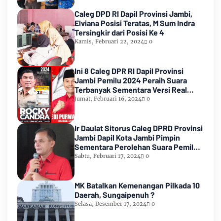
Caleg DPD RI Dapil Provinsi Jambi,
Elviana Posisi Teratas, M Sum Indra
Tersingkir dari Posisi Ke 4
Kamis, Februari 22, 2024
0
Ini 8 Caleg DPR RI Dapil Provinsi
Jambi Pemilu 2024 Peraih Suara
Terbanyak Sementara Versi Real
Count KPU RI
Jumat, Februari 16, 2024
0
Ir Daulat Sitorus Caleg DPRD Provinsi
Jambi Dapil Kota Jambi Pimpin
Sementara Perolehan Suara Pemilu
2024
Sabtu, Februari 17, 2024
0
MK Batalkan Kemenangan Pilkada 10
Daerah, Sungaipenuh ?
Selasa, Desember 17, 2024
0