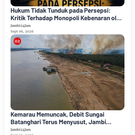
Hukum Tidak Tunduk pada Persepsi:
Kritik Terhadap Monopoli Kebenaran oleh
Media dan Aktivis
Jambi24Jam
Sept 06, 2026
Kemarau Memuncak, Debit Sungai
Batanghari Terus Menyusut, Jambi
Hadapi Ancaman Krisis Air Bersih dan
Jambi24Jam