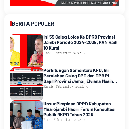
BERITA POPULER
Ini 55 Caleg Lolos Ke DPRD Provinsi
Jambi Periode 2024-2029, PAN Raih
10 Kursi
Rabu, Februari 21, 2024
0
Perhitungan Sementara KPU, Ini
Perolehan Caleg DPD dan DPR RI
Dapil Provinsi Jambi, Elviana Masih
Urutan Kedua Teratas
Kamis, Februari 15, 2024
0
Unsur Pimpinan DPRD Kabupaten
Muarojambi Hadiri Forum Konsultasi
Publik RKPD Tahun 2025
Rabu, Februari 21, 2024
0