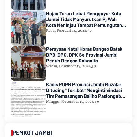
Hujan Turun Lebat Mengguyur Kota
Jambi Tidak Menyurutkan Pj Wali
Kota Meninjau Tempat Pemungutan
Suara Pemilu 2024
Rabu, Februari 14, 2024
0
Perayaan Natal Horas Bangso Batak
DPD, DPC, DPK Se Provinsi Jambi
Penuh Dengan Sukacita
Selasa, Desember 17, 2024
0
Kadis PUPR Provinsi Jambi Muzakir
Dituding "Terlibat" Mengintimindasi
Tim Pemasangan Baliho Paslongub
Romi-Sudirman
Minggu, November 17, 2024
0
PEMKOT JAMBI