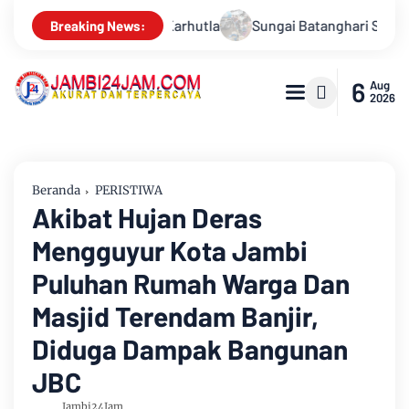
atanghari Surut Akibat Kemarau, Pasokan Air Bersih Tirta Maya
Breaking News:
6
Aug
2026
Beranda
PERISTIWA
Akibat Hujan Deras
Mengguyur Kota Jambi
Puluhan Rumah Warga Dan
Masjid Terendam Banjir,
Diduga Dampak Bangunan
JBC
Jambi24Jam