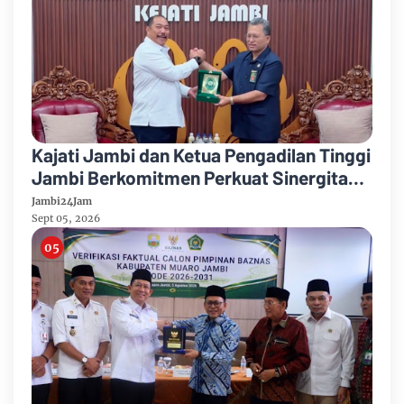
Kajati Jambi dan Ketua Pengadilan Tinggi
Jambi Berkomitmen Perkuat Sinergitas
Penegakan Hukum
Jambi24Jam
Sept 05, 2026