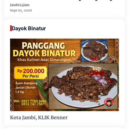
Partai Demikrat
Jambi24Jam
Sept 05, 2026
Dayok Binatur
Kota Jambi, KLIK Benner