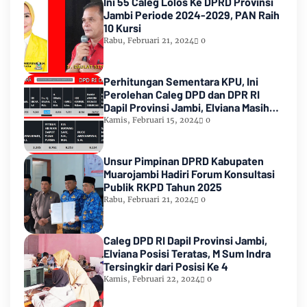
Ini 55 Caleg Lolos Ke DPRD Provinsi
Jambi Periode 2024-2029, PAN Raih
10 Kursi
Rabu, Februari 21, 2024
0
Perhitungan Sementara KPU, Ini
Perolehan Caleg DPD dan DPR RI
Dapil Provinsi Jambi, Elviana Masih
Urutan Kedua Teratas
Kamis, Februari 15, 2024
0
Unsur Pimpinan DPRD Kabupaten
Muarojambi Hadiri Forum Konsultasi
Publik RKPD Tahun 2025
Rabu, Februari 21, 2024
0
Caleg DPD RI Dapil Provinsi Jambi,
Elviana Posisi Teratas, M Sum Indra
Tersingkir dari Posisi Ke 4
Kamis, Februari 22, 2024
0