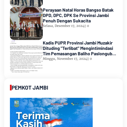
Perayaan Natal Horas Bangso Batak
DPD, DPC, DPK Se Provinsi Jambi
Penuh Dengan Sukacita
Selasa, Desember 17, 2024
0
Kadis PUPR Provinsi Jambi Muzakir
Dituding "Terlibat" Mengintimindasi
Tim Pemasangan Baliho Paslongub
Romi-Sudirman
Minggu, November 17, 2024
0
PEMKOT JAMBI