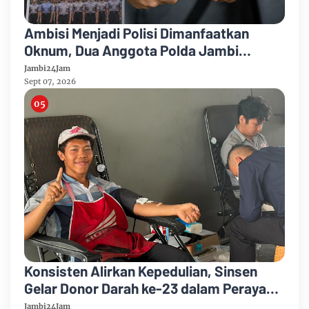
Ambisi Menjadi Polisi Dimanfaatkan
Oknum, Dua Anggota Polda Jambi
Diduga Tipu Calon Bintara dengan Janji
Jambi24Jam
Kelulusan
Sept 07, 2026
Konsisten Alirkan Kepedulian, Sinsen
Gelar Donor Darah ke-23 dalam Perayaan
Anniversary Sinsen
Jambi24Jam