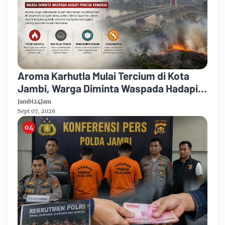
Aroma Karhutla Mulai Tercium di Kota
Jambi, Warga Diminta Waspada Hadapi
Puncak Kemarau
Jambi24Jam
Sept 07, 2026