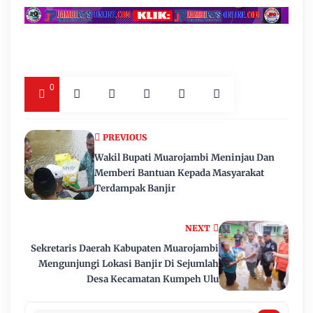
0
PREVIOUS
Wakil Bupati Muarojambi Meninjau Dan
Memberi Bantuan Kepada Masyarakat
Terdampak Banjir
NEXT
Sekretaris Daerah Kabupaten Muarojambi
Mengunjungi Lokasi Banjir Di Sejumlah
Desa Kecamatan Kumpeh Ulu