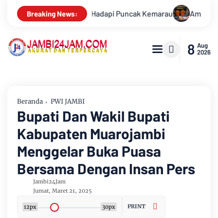
Ambisi Menjadi Polisi Dimanfaatkan Oknum, Dua Anggota Polda J
Breaking News:
8
Aug
2026
Beranda
PWI JAMBI
Bupati Dan Wakil Bupati
Kabupaten Muarojambi
Menggelar Buka Puasa
Bersama Dengan Insan Pers
Jambi24Jam
Jumat, Maret 21, 2025
PRINT
12px
30px