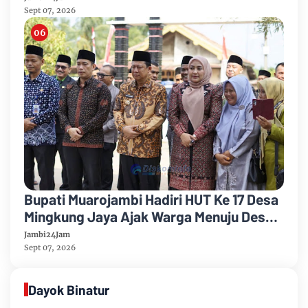
Sept 07, 2026
Bupati Muarojambi Hadiri HUT Ke 17 Desa
Mingkung Jaya Ajak Warga Menuju Desa
Mandiri 2026
Jambi24Jam
Sept 07, 2026
Dayok Binatur