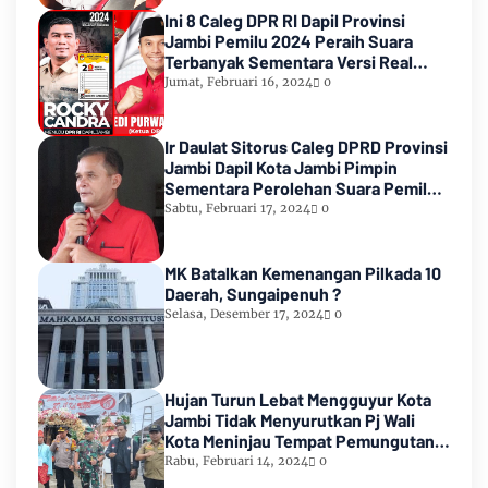
Ini 8 Caleg DPR RI Dapil Provinsi
Jambi Pemilu 2024 Peraih Suara
Terbanyak Sementara Versi Real
Count KPU RI
Jumat, Februari 16, 2024
0
Ir Daulat Sitorus Caleg DPRD Provinsi
Jambi Dapil Kota Jambi Pimpin
Sementara Perolehan Suara Pemilu
2024
Sabtu, Februari 17, 2024
0
MK Batalkan Kemenangan Pilkada 10
Daerah, Sungaipenuh ?
Selasa, Desember 17, 2024
0
Hujan Turun Lebat Mengguyur Kota
Jambi Tidak Menyurutkan Pj Wali
Kota Meninjau Tempat Pemungutan
Suara Pemilu 2024
Rabu, Februari 14, 2024
0