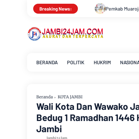
Pemkab Muarojambi Mediasi Konflik PT Sinar Ag
Breaking News:
BERANDA
POLITIK
HUKRIM
NASION
Beranda
KOTA JAMBI
Wali Kota Dan Wawako J
Bedug 1 Ramadhan 1446 
Jambi
Jambi24Jam