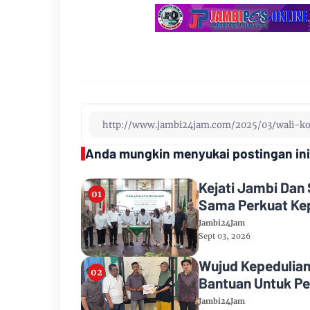
Anda mungkin menyukai postingan ini
Kejati Jambi Dan 
Sama Perkuat Ke
Jambi24Jam
Sept 03, 2026
Wujud Kepedulian Sesama, PTPN IV Regional IV Salurkan
Bantuan Untuk P
Jambi24Jam