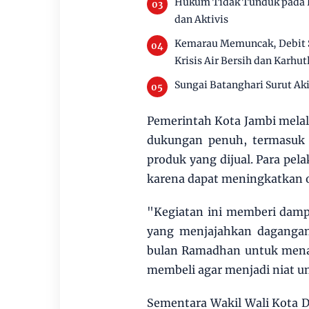
Hukum Tidak Tunduk pada P
dan Aktivis
Kemarau Memuncak, Debit 
Krisis Air Bersih dan Karhut
Sungai Batanghari Surut Ak
Pemerintah Kota Jambi mela
dukungan penuh, termasuk fa
produk yang dijual. Para pel
karena dapat meningkatkan 
"Kegiatan ini memberi damp
yang menjajahkan dagangann
bulan Ramadhan untuk menaf
membeli agar menjadi niat u
Sementara Wakil Wali Kota