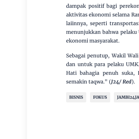
dampak positif bagi pereko
aktivitas ekonomi selama R
laiinnya, seperti transporta
menunjukkan bahwa pelaku 
ekonomi masyarakat.
Sebagai penutup, Wakil Wal
dan untuk para pelaku UMKM
Hati bahagia penuh suka,
semakin taqwa." (
J24/ Red
).
BISNIS
FOKUS
JAMBI24J