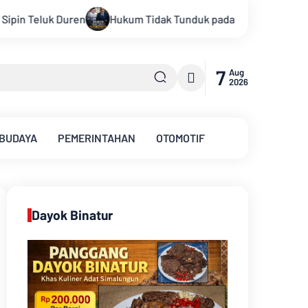
ak Tunduk pada Persepsi: Kritik Terhadap Monopoli Kebenaran o
7
Aug
2026
 BUDAYA
PEMERINTAHAN
OTOMOTIF
Dayok Binatur