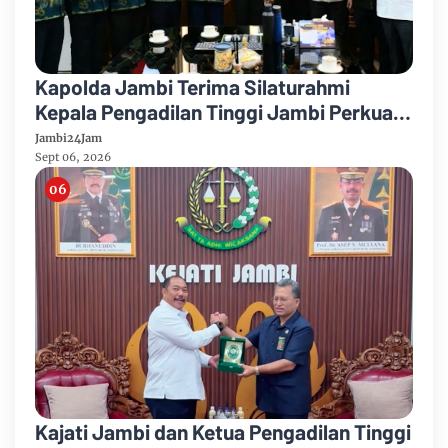
Kapolda Jambi Terima Silaturahmi
Kepala Pengadilan Tinggi Jambi Perkuat
Sinergi Antar Lembaga
Jambi24Jam
Sept 06, 2026
Kajati Jambi dan Ketua Pengadilan Tinggi