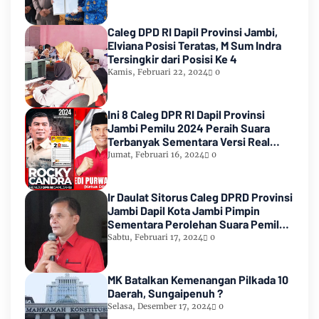
Caleg DPD RI Dapil Provinsi Jambi,
Elviana Posisi Teratas, M Sum Indra
Tersingkir dari Posisi Ke 4
Kamis, Februari 22, 2024
0
Ini 8 Caleg DPR RI Dapil Provinsi
Jambi Pemilu 2024 Peraih Suara
Terbanyak Sementara Versi Real
Count KPU RI
Jumat, Februari 16, 2024
0
Ir Daulat Sitorus Caleg DPRD Provinsi
Jambi Dapil Kota Jambi Pimpin
Sementara Perolehan Suara Pemilu
2024
Sabtu, Februari 17, 2024
0
MK Batalkan Kemenangan Pilkada 10
Daerah, Sungaipenuh ?
Selasa, Desember 17, 2024
0