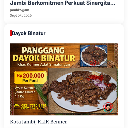
Jambi Berkomitmen Perkuat Sinergitas
Penegakan Hukum
Jambi24Jam
Sept 05, 2026
Dayok Binatur
Kota Jambi, KLIK Benner