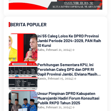
BERITA POPULER
Ini 55 Caleg Lolos Ke DPRD Provinsi
Jambi Periode 2024-2029, PAN Raih
10 Kursi
Rabu, Februari 21, 2024
0
Perhitungan Sementara KPU, Ini
Perolehan Caleg DPD dan DPR RI
Dapil Provinsi Jambi, Elviana Masih
Urutan Kedua Teratas
Kamis, Februari 15, 2024
0
Unsur Pimpinan DPRD Kabupaten
Muarojambi Hadiri Forum Konsultasi
Publik RKPD Tahun 2025
Rabu, Februari 21, 2024
0