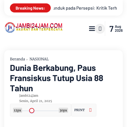
Kritik Terhadap Monopoli Kebenaran oleh Media dan Aktivis
Breaking News:
7
Aug
2026
Beranda
NASIONAL
Dunia Berkabung, Paus
Fransiskus Tutup Usia 88
Tahun
Jambi24Jam
Senin, April 21, 2025
PRINT
12px
30px