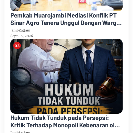
Pemkab Muarojambi Mediasi Konflik PT
Sinar Agro Tenera Unggul Dengan Warga
Sipin Teluk Duren
Jambi24Jam
Sept 06, 2026
Hukum Tidak Tunduk pada Persepsi:
Kritik Terhadap Monopoli Kebenaran oleh
Media dan Aktivis
Jambi24Jam