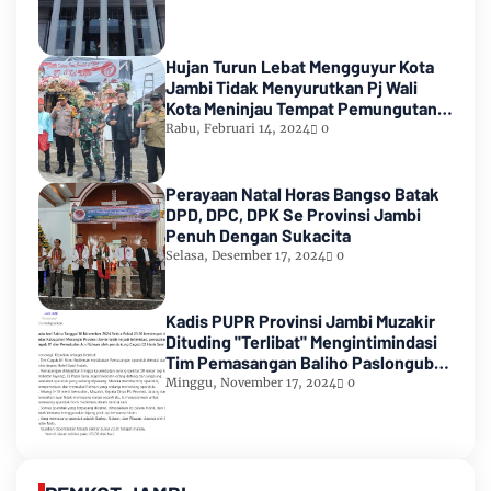
Hujan Turun Lebat Mengguyur Kota
Jambi Tidak Menyurutkan Pj Wali
Kota Meninjau Tempat Pemungutan
Suara Pemilu 2024
Rabu, Februari 14, 2024
0
Perayaan Natal Horas Bangso Batak
DPD, DPC, DPK Se Provinsi Jambi
Penuh Dengan Sukacita
Selasa, Desember 17, 2024
0
Kadis PUPR Provinsi Jambi Muzakir
Dituding "Terlibat" Mengintimindasi
Tim Pemasangan Baliho Paslongub
Romi-Sudirman
Minggu, November 17, 2024
0