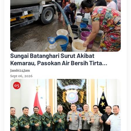
Sungai Batanghari Surut Akibat
Kemarau, Pasokan Air Bersih Tirta
Mayang Jambi Keruh
Jambi24Jam
Sept 06, 2026