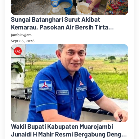
Sungai Batanghari Surut Akibat
Kemarau, Pasokan Air Bersih Tirta
Mayang Jambi Keruh
Jambi24Jam
Sept 06, 2026
Wakil Bupati Kabupaten Muarojambi
Junaidi H Mahir Resmi Bergabung Dengan