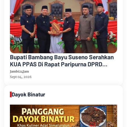
Bupati Bambang Bayu Suseno Serahkan
KUA PPAS Di Rapat Paripurna DPRD
Muarojambi
Jambi24Jam
Sept 04, 2026
Dayok Binatur