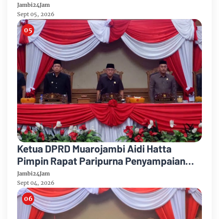
Partai Demikrat
Jambi24Jam
Sept 05, 2026
Ketua DPRD Muarojambi Aidi Hatta
Pimpin Rapat Paripurna Penyampaian
Rancangan Perubahan KUA-PPAS Tahun
Jambi24Jam
Anggaran 2026
Sept 04, 2026