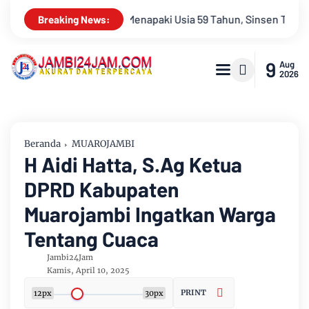
n, Sinsen Teguhkan Semangat “Sustainably Growing”
Hari In
Breaking News:
9
Aug
2026
Beranda
MUAROJAMBI
H Aidi Hatta, S.Ag Ketua
DPRD Kabupaten
Muarojambi Ingatkan Warga
Tentang Cuaca
Jambi24Jam
Kamis, April 10, 2025
PRINT
12px
30px