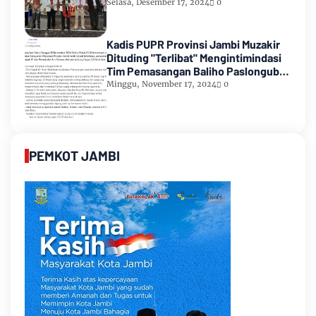
Selasa, Desember 17, 2024
0
Kadis PUPR Provinsi Jambi Muzakir
Dituding "Terlibat" Mengintimindasi
Tim Pemasangan Baliho Paslongub
Romi-Sudirman
Minggu, November 17, 2024
0
PEMKOT JAMBI