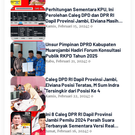
Perhitungan Sementara KPU, Ini
Perolehan Caleg DPD dan DPR RI
Dapil Provinsi Jambi, Elviana Masih
Urutan Kedua Teratas
Kamis, Februari 15, 2024
0
Unsur Pimpinan DPRD Kabupaten
Muarojambi Hadiri Forum Konsultasi
Publik RKPD Tahun 2025
Rabu, Februari 21, 2024
0
Caleg DPD RI Dapil Provinsi Jambi,
Elviana Posisi Teratas, M Sum Indra
Tersingkir dari Posisi Ke 4
Kamis, Februari 22, 2024
0
Ini 8 Caleg DPR RI Dapil Provinsi
Jambi Pemilu 2024 Peraih Suara
Terbanyak Sementara Versi Real
Count KPU RI
Jumat, Februari 16, 2024
0