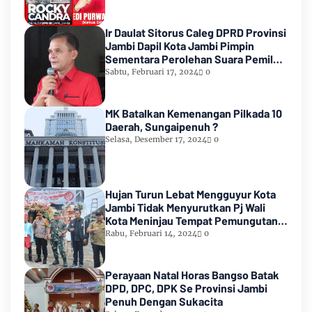
Ir Daulat Sitorus Caleg DPRD Provinsi
Jambi Dapil Kota Jambi Pimpin
Sementara Perolehan Suara Pemilu
2024
Sabtu, Februari 17, 2024
0
MK Batalkan Kemenangan Pilkada 10
Daerah, Sungaipenuh ?
Selasa, Desember 17, 2024
0
Hujan Turun Lebat Mengguyur Kota
Jambi Tidak Menyurutkan Pj Wali
Kota Meninjau Tempat Pemungutan
Suara Pemilu 2024
Rabu, Februari 14, 2024
0
Perayaan Natal Horas Bangso Batak
DPD, DPC, DPK Se Provinsi Jambi
Penuh Dengan Sukacita