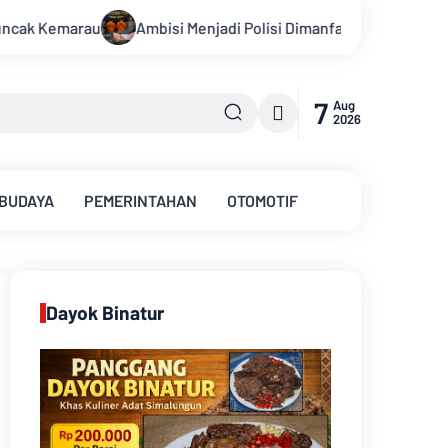
i Polisi Dimanfaatkan Oknum, Dua Anggota Polda Jambi Diduga T
7
Aug
2026
 BUDAYA
PEMERINTAHAN
OTOMOTIF
Dayok Binatur