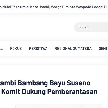
arga Diminta Waspada Hadapi Puncak Kemarau
Ambisi Menjad
AL
FOKUS
PERISTIWA
REGIONAL SUMATERA
SENI
jambi Bambang Bayu Suseno
K Komit Dukung Pemberantasan