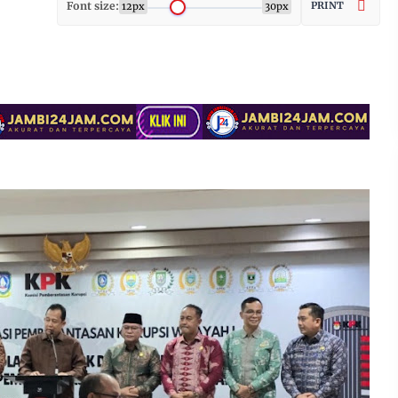
Font size:
PRINT
12px
30px