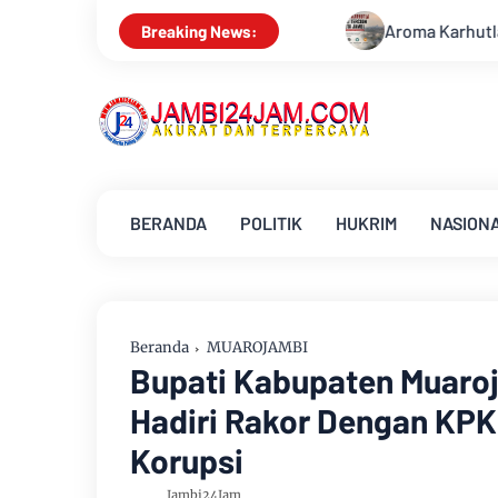
Aroma Karhutla Mulai Tercium di Kota Jambi, W
Breaking News:
BERANDA
POLITIK
HUKRIM
NASION
Beranda
MUAROJAMBI
Bupati Kabupaten Muaro
Hadiri Rakor Dengan KP
Korupsi
Jambi24Jam