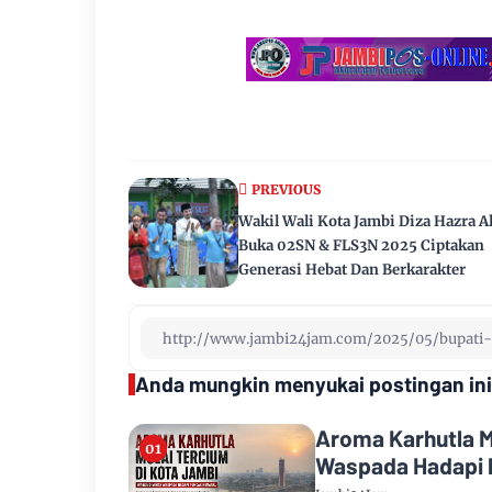
PREVIOUS
Wakil Wali Kota Jambi Diza Hazra A
Buka 02SN & FLS3N 2025 Ciptakan
Generasi Hebat Dan Berkarakter
Anda mungkin menyukai postingan ini
Aroma Karhutla M
Waspada Hadapi 