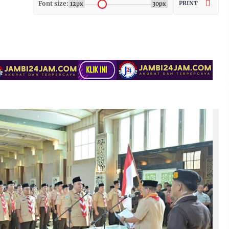
Font size:
PRINT
12px
30px