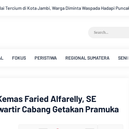
iminta Waspada Hadapi Puncak Kemarau
Ambisi Menjadi Polis
AL
FOKUS
PERISTIWA
REGIONAL SUMATERA
SENI
emas Faried Alfarelly, SE
Kwartir Cabang Getakan Pramuka