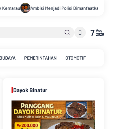
i Dimanfaatkan Oknum, Dua Anggota Polda Jambi Diduga Tipu Cal
7
Aug
2026
 BUDAYA
PEMERINTAHAN
OTOMOTIF
Dayok Binatur