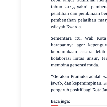
Lebih lanjut, Sudirman men
tahun 2025, yakni: pembena
pelatihan dan pembinaan bers
pembenahan pelatihan masy
wilayah Kwarda.
Sementara itu, Wali Kot
harapannya agar kepengu
kepramukaan secara lebih
kolaborasi lintas unsur, 
membina generasi muda.
“Gerakan Pramuka adalah wa
jawab, dan kepemimpinan. K
pengaruh positif bagi Kota J
Baca juga: