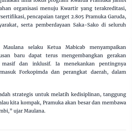
guraikan lima fokus program Kwarda Pramuka Jambi
han organisasi menuju Kwartir yang terakreditasi,
ertifikasi, pencapaian target 2.805 Pramuka Garuda,
arakat, serta pemberdayaan Saka-Sako di seluruh
a Maulana selaku Ketua Mabicab menyampaikan
rusan baru dapat terus mengembangkan gerakan
 masif dan inklusif. Ia menekankan pentingnya
termasuk Forkopimda dan perangkat daerah, dalam
dah strategis untuk melatih kedisiplinan, tanggung
alau kita kompak, Pramuka akan besar dan membawa
ambi,” ujar Maulana.