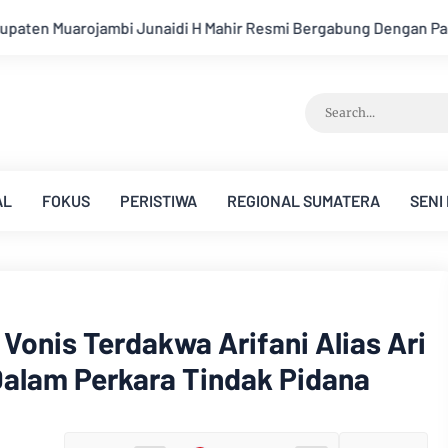
Resmi Bergabung Dengan Partai Demikrat
Kejati Jambi Sera
AL
FOKUS
PERISTIWA
REGIONAL SUMATERA
SENI
Vonis Terdakwa Arifani Alias Ari
alam Perkara Tindak Pidana