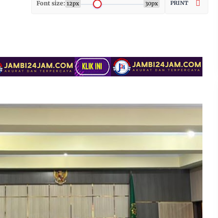
Font size:
PRINT
12px
30px