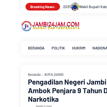
6-2031
Wakil Bupati Kabupaten Muarojambi Junaidi H Mahir 
Breaking News:
BERANDA
POLITIK
HUKRIM
NASION
Beranda
KOTA JAMBI
Pengadilan Negeri Jambi 
Ambok Penjara 9 Tahun D
Narkotika
Jambi24Jam