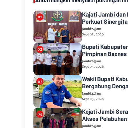
Anda mungkin menyukai postingan ini
Kajati Jambi dan
Perkuat Sinergi
Jambi24Jam
Sept 05, 2026
Bupati Kabupaten
Pimpinan Baznas
Jambi24Jam
Sept 05, 2026
Wakil Bupati Kab
Bergabung Denga
Jambi24Jam
Sept 05, 2026
Kejati Jambi Ser
Akses Pelabuhan
Jambi24Jam