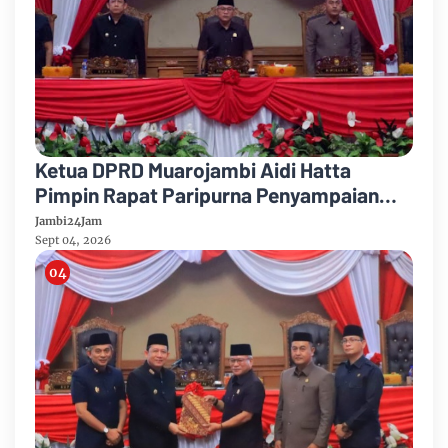
Ketua DPRD Muarojambi Aidi Hatta
Pimpin Rapat Paripurna Penyampaian
Rancangan Perubahan KUA-PPAS Tahun
Jambi24Jam
Anggaran 2026
Sept 04, 2026