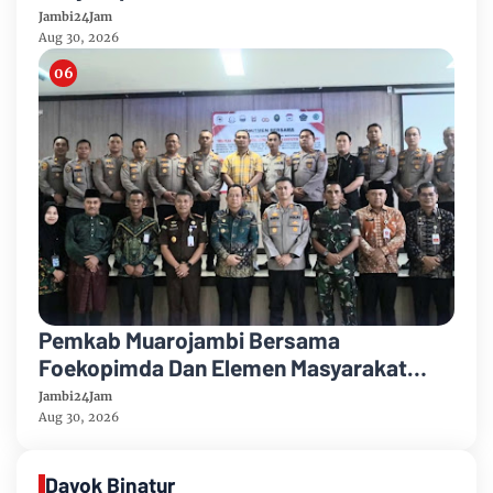
Jambi24Jam
Aug 30, 2026
Pemkab Muarojambi Bersama
Foekopimda Dan Elemen Masyarakat
Menyatakan Sikap Dengan Tegas Tolak
Jambi24Jam
Keberadaan Geng Motor
Aug 30, 2026
Dayok Binatur