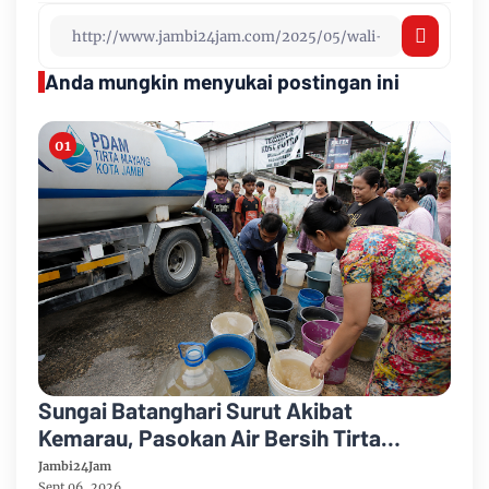
Anda mungkin menyukai postingan ini
Sungai Batanghari Surut Akibat
Kemarau, Pasokan Air Bersih Tirta
Mayang Jambi Keruh
Jambi24Jam
Sept 06, 2026