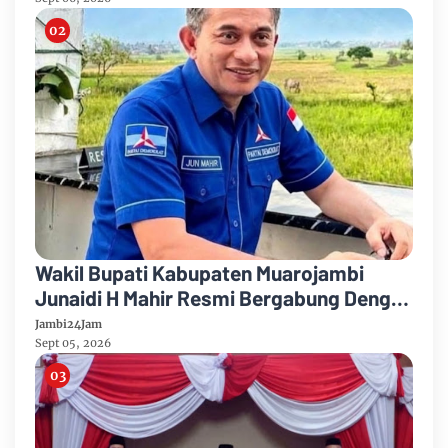
Wakil Bupati Kabupaten Muarojambi
Junaidi H Mahir Resmi Bergabung Dengan
Partai Demikrat
Jambi24Jam
Sept 05, 2026