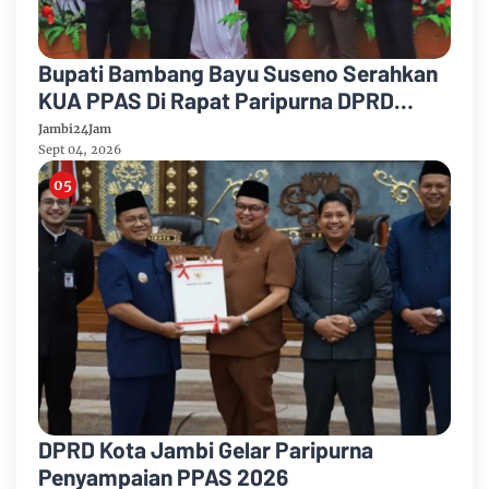
Bupati Bambang Bayu Suseno Serahkan
KUA PPAS Di Rapat Paripurna DPRD
Muarojambi
Jambi24Jam
Sept 04, 2026
DPRD Kota Jambi Gelar Paripurna
Penyampaian PPAS 2026