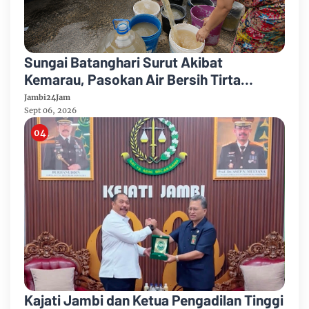
Sungai Batanghari Surut Akibat
Kemarau, Pasokan Air Bersih Tirta
Mayang Jambi Keruh
Jambi24Jam
Sept 06, 2026
Kajati Jambi dan Ketua Pengadilan Tinggi