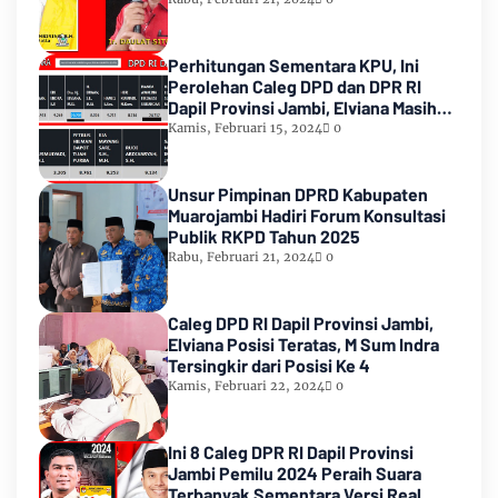
Perhitungan Sementara KPU, Ini
Perolehan Caleg DPD dan DPR RI
Dapil Provinsi Jambi, Elviana Masih
Urutan Kedua Teratas
Kamis, Februari 15, 2024
0
Unsur Pimpinan DPRD Kabupaten
Muarojambi Hadiri Forum Konsultasi
Publik RKPD Tahun 2025
Rabu, Februari 21, 2024
0
Caleg DPD RI Dapil Provinsi Jambi,
Elviana Posisi Teratas, M Sum Indra
Tersingkir dari Posisi Ke 4
Kamis, Februari 22, 2024
0
Ini 8 Caleg DPR RI Dapil Provinsi
Jambi Pemilu 2024 Peraih Suara
Terbanyak Sementara Versi Real