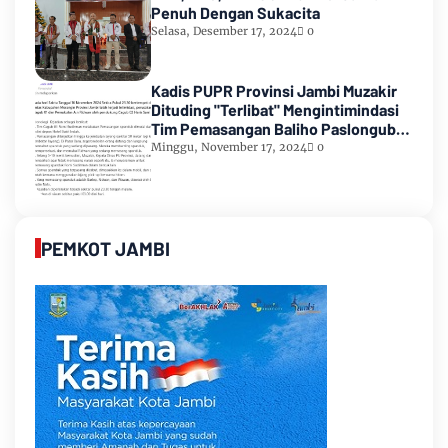
Penuh Dengan Sukacita
Selasa, Desember 17, 2024
0
Kadis PUPR Provinsi Jambi Muzakir
Dituding "Terlibat" Mengintimindasi
Tim Pemasangan Baliho Paslongub
Romi-Sudirman
Minggu, November 17, 2024
0
PEMKOT JAMBI