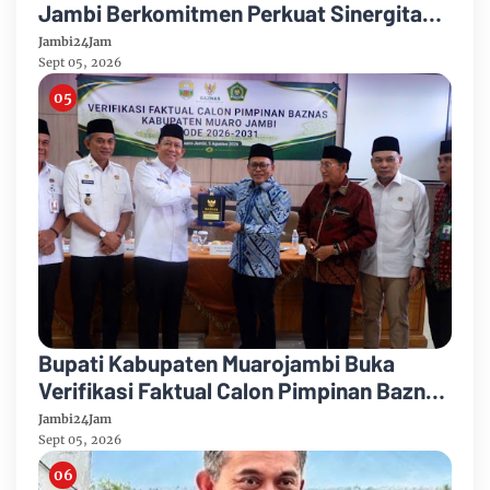
Jambi Berkomitmen Perkuat Sinergitas
Penegakan Hukum
Jambi24Jam
Sept 05, 2026
Bupati Kabupaten Muarojambi Buka
Verifikasi Faktual Calon Pimpinan Baznas
Tahun 2026-2031
Jambi24Jam
Sept 05, 2026