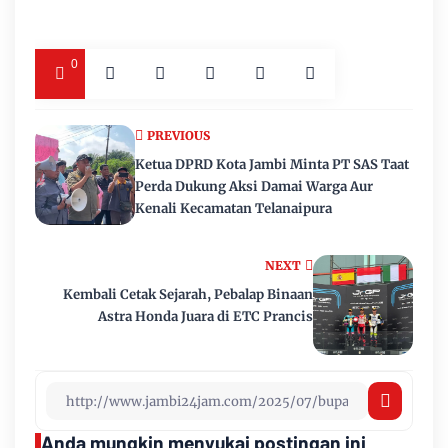
0
PREVIOUS
Ketua DPRD Kota Jambi Minta PT SAS Taat
Perda Dukung Aksi Damai Warga Aur
Kenali Kecamatan Telanaipura
NEXT
Kembali Cetak Sejarah, Pebalap Binaan
Astra Honda Juara di ETC Prancis
Anda mungkin menyukai postingan ini