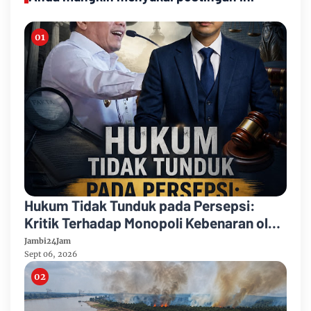
Hukum Tidak Tunduk pada Persepsi:
Kritik Terhadap Monopoli Kebenaran oleh
Media dan Aktivis
Jambi24Jam
Sept 06, 2026