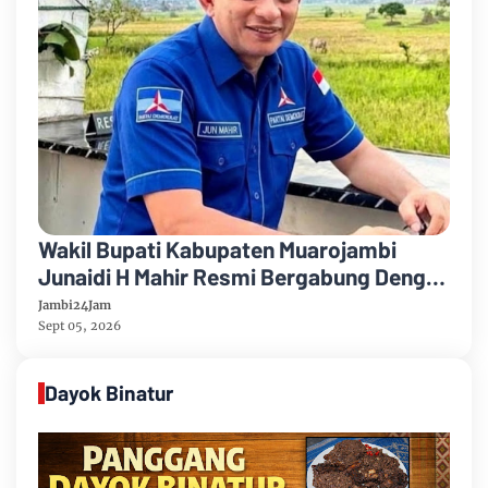
Wakil Bupati Kabupaten Muarojambi
Junaidi H Mahir Resmi Bergabung Dengan
Partai Demikrat
Jambi24Jam
Sept 05, 2026
Dayok Binatur