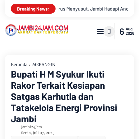
ncaman Krisis Air Bersih dan Karhutla
Sungai Batanghari S
Breaking News:
6
Aug
2026
Beranda
MERANGIN
Bupati H M Syukur Ikuti
Rakor Terkait Kesiapan
Satgas Karhutla dan
Tatakelola Energi Provinsi
Jambi
Jambi24Jam
Senin, Juli 07, 2025