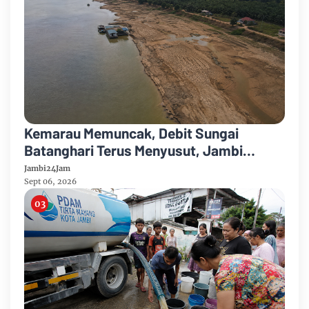
Kemarau Memuncak, Debit Sungai
Batanghari Terus Menyusut, Jambi
Hadapi Ancaman Krisis Air Bersih dan
Jambi24Jam
Karhutla
Sept 06, 2026