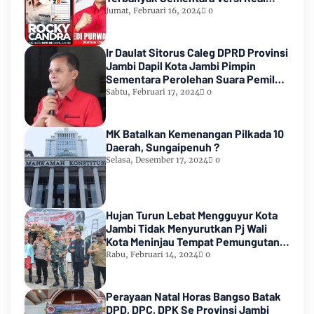
Count KPU RI
Jumat, Februari 16, 2024
0
Ir Daulat Sitorus Caleg DPRD Provinsi
Jambi Dapil Kota Jambi Pimpin
Sementara Perolehan Suara Pemilu
2024
Sabtu, Februari 17, 2024
0
MK Batalkan Kemenangan Pilkada 10
Daerah, Sungaipenuh ?
Selasa, Desember 17, 2024
0
Hujan Turun Lebat Mengguyur Kota
Jambi Tidak Menyurutkan Pj Wali
Kota Meninjau Tempat Pemungutan
Suara Pemilu 2024
Rabu, Februari 14, 2024
0
Perayaan Natal Horas Bangso Batak
DPD, DPC, DPK Se Provinsi Jambi