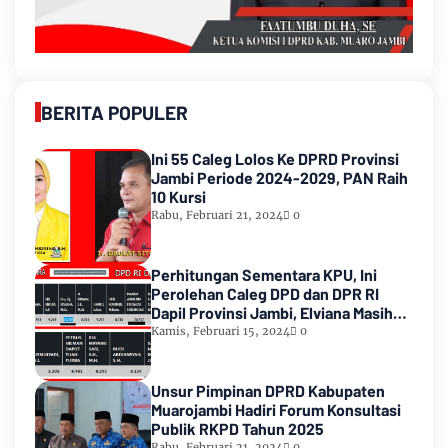
BERITA POPULER
Ini 55 Caleg Lolos Ke DPRD Provinsi
Jambi Periode 2024-2029, PAN Raih
10 Kursi
Rabu, Februari 21, 2024
0
Perhitungan Sementara KPU, Ini
Perolehan Caleg DPD dan DPR RI
Dapil Provinsi Jambi, Elviana Masih
Urutan Kedua Teratas
Kamis, Februari 15, 2024
0
Unsur Pimpinan DPRD Kabupaten
Muarojambi Hadiri Forum Konsultasi
Publik RKPD Tahun 2025
Rabu, Februari 21, 2024
0