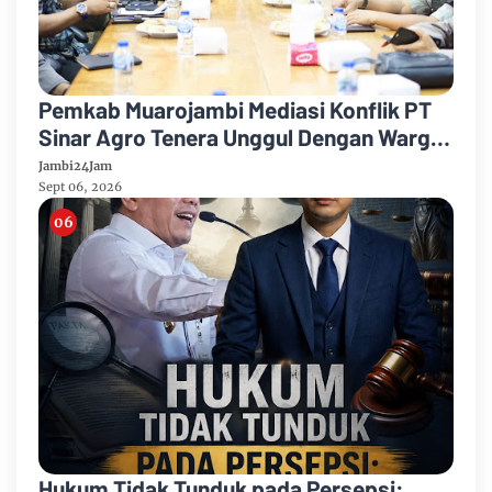
Pemkab Muarojambi Mediasi Konflik PT
Sinar Agro Tenera Unggul Dengan Warga
Sipin Teluk Duren
Jambi24Jam
Sept 06, 2026
Hukum Tidak Tunduk pada Persepsi: