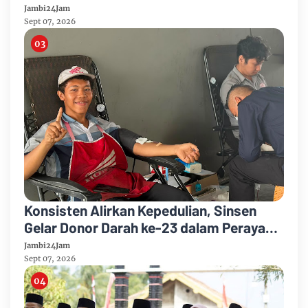
Diduga Tipu Calon Bintara dengan Janji
Jambi24Jam
Kelulusan
Sept 07, 2026
Konsisten Alirkan Kepedulian, Sinsen
Gelar Donor Darah ke-23 dalam Perayaan
Anniversary Sinsen
Jambi24Jam
Sept 07, 2026