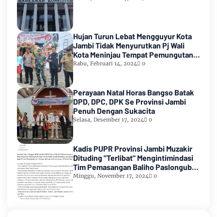
Hujan Turun Lebat Mengguyur Kota
Jambi Tidak Menyurutkan Pj Wali
Kota Meninjau Tempat Pemungutan
Suara Pemilu 2024
Rabu, Februari 14, 2024
0
Perayaan Natal Horas Bangso Batak
DPD, DPC, DPK Se Provinsi Jambi
Penuh Dengan Sukacita
Selasa, Desember 17, 2024
0
Kadis PUPR Provinsi Jambi Muzakir
Dituding "Terlibat" Mengintimindasi
Tim Pemasangan Baliho Paslongub
Romi-Sudirman
Minggu, November 17, 2024
0