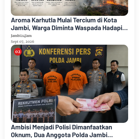
Aroma Karhutla Mulai Tercium di Kota
Jambi, Warga Diminta Waspada Hadapi
Puncak Kemarau
Jambi24Jam
Sept 07, 2026
Ambisi Menjadi Polisi Dimanfaatkan
Oknum, Dua Anggota Polda Jambi