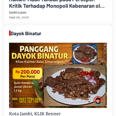
Kritik Terhadap Monopoli Kebenaran oleh
Media dan Aktivis
Jambi24Jam
Sept 06, 2026
Dayok Binatur
Kota Jambi, KLIK Benner