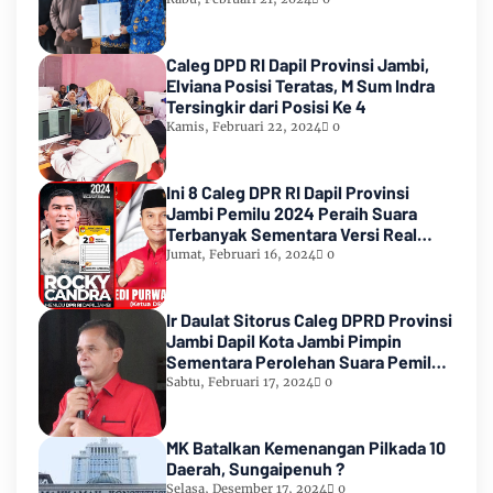
Caleg DPD RI Dapil Provinsi Jambi,
Elviana Posisi Teratas, M Sum Indra
Tersingkir dari Posisi Ke 4
Kamis, Februari 22, 2024
0
Ini 8 Caleg DPR RI Dapil Provinsi
Jambi Pemilu 2024 Peraih Suara
Terbanyak Sementara Versi Real
Count KPU RI
Jumat, Februari 16, 2024
0
Ir Daulat Sitorus Caleg DPRD Provinsi
Jambi Dapil Kota Jambi Pimpin
Sementara Perolehan Suara Pemilu
2024
Sabtu, Februari 17, 2024
0
MK Batalkan Kemenangan Pilkada 10
Daerah, Sungaipenuh ?
Selasa, Desember 17, 2024
0