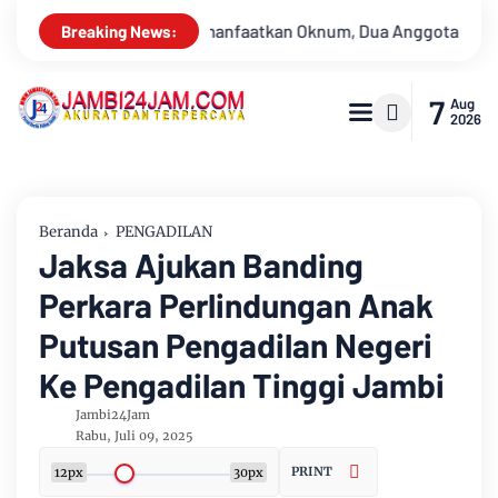
Anggota Polda Jambi Diduga Tipu Calon Bintara dengan Janji Ke
Breaking News:
7
Aug
2026
Beranda
PENGADILAN
Jaksa Ajukan Banding
Perkara Perlindungan Anak
Putusan Pengadilan Negeri
Ke Pengadilan Tinggi Jambi
Jambi24Jam
Rabu, Juli 09, 2025
PRINT
12px
30px