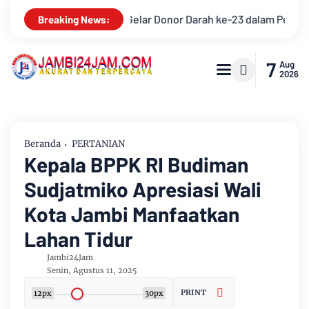
 ke-23 dalam Perayaan Anniversary Sinsen
Bupati Muarojamb
Breaking News:
7
Aug
2026
Beranda
PERTANIAN
Kepala BPPK RI Budiman
Sudjatmiko Apresiasi Wali
Kota Jambi Manfaatkan
Lahan Tidur
Jambi24Jam
Senin, Agustus 11, 2025
PRINT
12px
30px