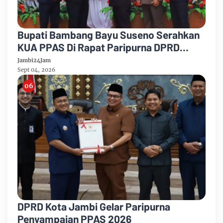
Bupati Bambang Bayu Suseno Serahkan
KUA PPAS Di Rapat Paripurna DPRD
Muarojambi
Jambi24Jam
Sept 04, 2026
DPRD Kota Jambi Gelar Paripurna
Penyampaian PPAS 2026