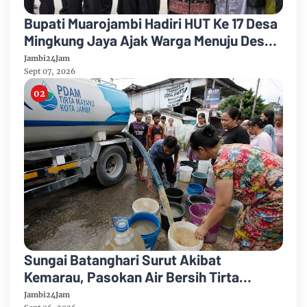
Bupati Muarojambi Hadiri HUT Ke 17 Desa
Mingkung Jaya Ajak Warga Menuju Desa
Mandiri 2026
Jambi24Jam
Sept 07, 2026
Sungai Batanghari Surut Akibat
Kemarau, Pasokan Air Bersih Tirta
Mayang Jambi Keruh
Jambi24Jam