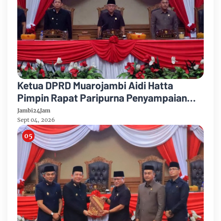
Ketua DPRD Muarojambi Aidi Hatta
Pimpin Rapat Paripurna Penyampaian
Rancangan Perubahan KUA-PPAS Tahun
Jambi24Jam
Anggaran 2026
Sept 04, 2026