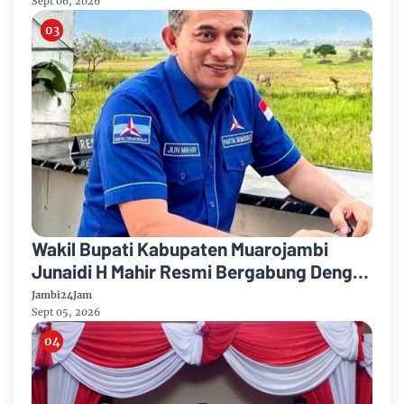
Sept 06, 2026
Wakil Bupati Kabupaten Muarojambi
Junaidi H Mahir Resmi Bergabung Dengan
Partai Demikrat
Jambi24Jam
Sept 05, 2026