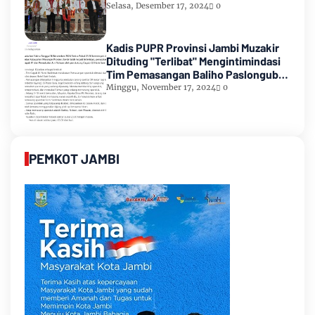
Selasa, Desember 17, 2024
0
Kadis PUPR Provinsi Jambi Muzakir
Dituding "Terlibat" Mengintimindasi
Tim Pemasangan Baliho Paslongub
Romi-Sudirman
Minggu, November 17, 2024
0
PEMKOT JAMBI