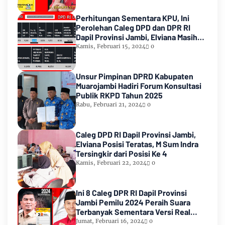
Perhitungan Sementara KPU, Ini
Perolehan Caleg DPD dan DPR RI
Dapil Provinsi Jambi, Elviana Masih
Urutan Kedua Teratas
Kamis, Februari 15, 2024
0
Unsur Pimpinan DPRD Kabupaten
Muarojambi Hadiri Forum Konsultasi
Publik RKPD Tahun 2025
Rabu, Februari 21, 2024
0
Caleg DPD RI Dapil Provinsi Jambi,
Elviana Posisi Teratas, M Sum Indra
Tersingkir dari Posisi Ke 4
Kamis, Februari 22, 2024
0
Ini 8 Caleg DPR RI Dapil Provinsi
Jambi Pemilu 2024 Peraih Suara
Terbanyak Sementara Versi Real
Count KPU RI
Jumat, Februari 16, 2024
0