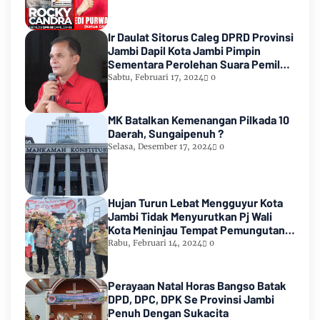
Ir Daulat Sitorus Caleg DPRD Provinsi
Jambi Dapil Kota Jambi Pimpin
Sementara Perolehan Suara Pemilu
2024
Sabtu, Februari 17, 2024
0
MK Batalkan Kemenangan Pilkada 10
Daerah, Sungaipenuh ?
Selasa, Desember 17, 2024
0
Hujan Turun Lebat Mengguyur Kota
Jambi Tidak Menyurutkan Pj Wali
Kota Meninjau Tempat Pemungutan
Suara Pemilu 2024
Rabu, Februari 14, 2024
0
Perayaan Natal Horas Bangso Batak
DPD, DPC, DPK Se Provinsi Jambi
Penuh Dengan Sukacita