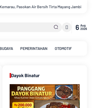
a Mayang Jambi Keruh
Kajati Jambi dan Ketua Pengadilan Ti
6
Aug
2026
 BUDAYA
PEMERINTAHAN
OTOMOTIF
Dayok Binatur