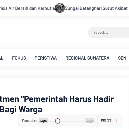
ngai Batanghari Surut Akibat Kemarau, Pasokan Air Bersih Tirt
AL
FOKUS
PERISTIWA
REGIONAL SUMATERA
SENI
tmen "Pemerintah Harus Hadir
 Bagi Warga
Font size:
PRINT
12px
30px