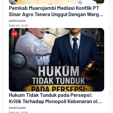
Pemkab Muarojambi Mediasi Konflik PT
Sinar Agro Tenera Unggul Dengan Warga
Sipin Teluk Duren
Jambi24Jam
Sept 06, 2026
Hukum Tidak Tunduk pada Persepsi:
Kritik Terhadap Monopoli Kebenaran oleh
Media dan Aktivis
Jambi24Jam
Sept 06, 2026