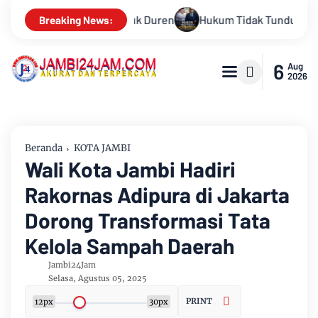
ukum Tidak Tunduk pada Persepsi: Kritik Terhadap Monopoli Keb
Breaking News:
6
Aug
2026
Beranda
KOTA JAMBI
Wali Kota Jambi Hadiri
Rakornas Adipura di Jakarta
Dorong Transformasi Tata
Kelola Sampah Daerah
Jambi24Jam
Selasa, Agustus 05, 2025
PRINT
12px
30px