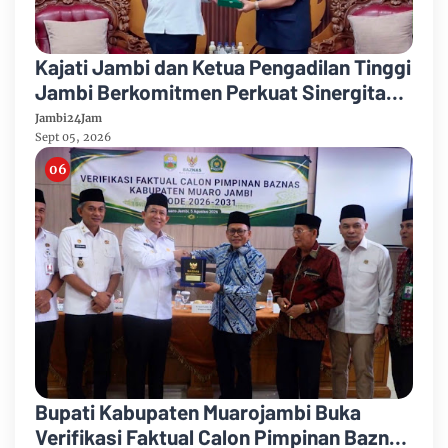
Kajati Jambi dan Ketua Pengadilan Tinggi
Jambi Berkomitmen Perkuat Sinergitas
Penegakan Hukum
Jambi24Jam
Sept 05, 2026
Bupati Kabupaten Muarojambi Buka
Verifikasi Faktual Calon Pimpinan Baznas