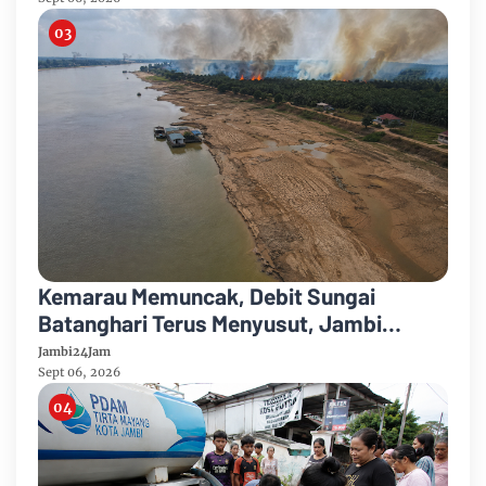
Kemarau Memuncak, Debit Sungai
Batanghari Terus Menyusut, Jambi
Hadapi Ancaman Krisis Air Bersih dan
Jambi24Jam
Karhutla
Sept 06, 2026