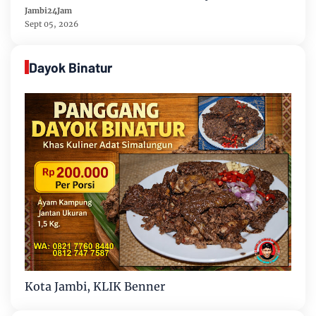
Tahun 2026-2031
Jambi24Jam
Sept 05, 2026
Dayok Binatur
Kota Jambi, KLIK Benner