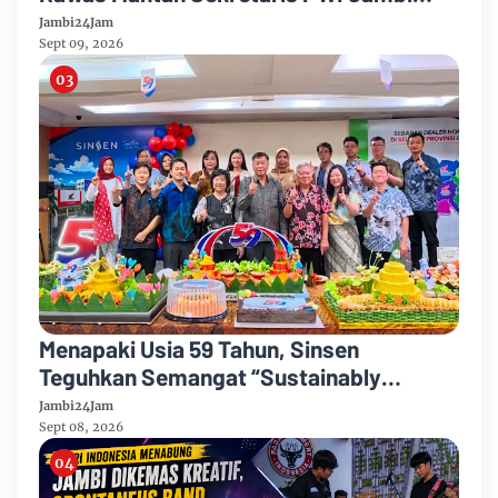
Tutup Usia
Jambi24Jam
Sept 09, 2026
Menapaki Usia 59 Tahun, Sinsen
Teguhkan Semangat “Sustainably
Growing”
Jambi24Jam
Sept 08, 2026