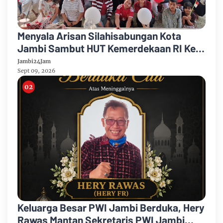
Menyala Arisan Silahisabungan Kota
Jambi Sambut HUT Kemerdekaan RI Ke
81 Gelar Berbagai Kegiatan
Jambi24Jam
Sept 09, 2026
Keluarga Besar PWI Jambi Berduka, Hery
Rawas Mantan Sekretaris PWI Jambi