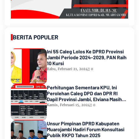
BERITA POPULER
Ini 55 Caleg Lolos Ke DPRD Provinsi
Jambi Periode 2024-2029, PAN Raih
10 Kursi
Rabu, Februari 21, 2024
0
Perhitungan Sementara KPU, Ini
Perolehan Caleg DPD dan DPR RI
Dapil Provinsi Jambi, Elviana Masih
Urutan Kedua Teratas
Kamis, Februari 15, 2024
0
Unsur Pimpinan DPRD Kabupaten
Muarojambi Hadiri Forum Konsultasi
Publik RKPD Tahun 2025