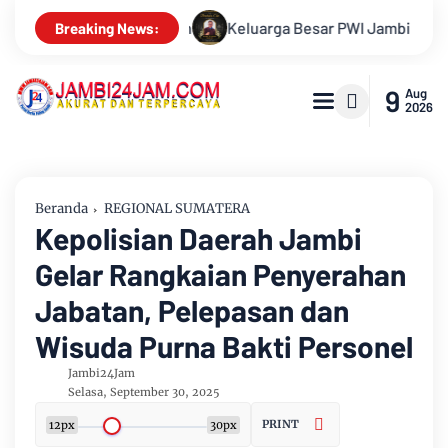
PWI Jambi Berduka, Hery Rawas Mantan Sekretaris PWI Jambi Tu
Breaking News:
9
Aug
2026
Beranda
REGIONAL SUMATERA
Kepolisian Daerah Jambi
Gelar Rangkaian Penyerahan
Jabatan, Pelepasan dan
Wisuda Purna Bakti Personel
Jambi24Jam
Selasa, September 30, 2025
PRINT
12px
30px