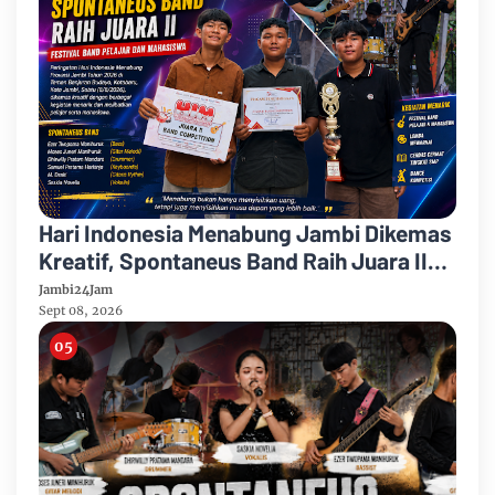
Hari Indonesia Menabung Jambi Dikemas
Kreatif, Spontaneus Band Raih Juara II
Festival Band Pelajar dan Mahasiswa
Jambi24Jam
Sept 08, 2026