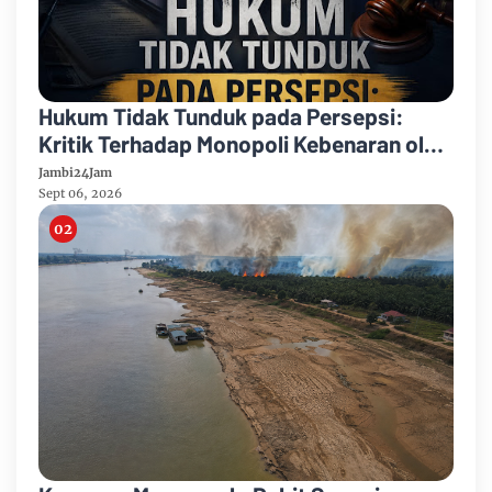
Hukum Tidak Tunduk pada Persepsi:
Kritik Terhadap Monopoli Kebenaran oleh
Media dan Aktivis
Jambi24Jam
Sept 06, 2026