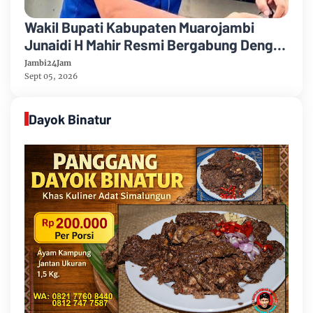
Wakil Bupati Kabupaten Muarojambi
Junaidi H Mahir Resmi Bergabung Dengan
Partai Demikrat
Jambi24Jam
Sept 05, 2026
Dayok Binatur