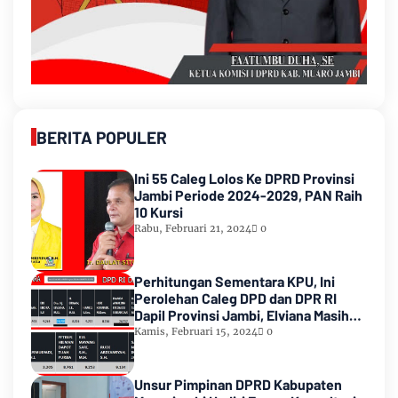
BERITA POPULER
Ini 55 Caleg Lolos Ke DPRD Provinsi
Jambi Periode 2024-2029, PAN Raih
10 Kursi
Rabu, Februari 21, 2024
0
Perhitungan Sementara KPU, Ini
Perolehan Caleg DPD dan DPR RI
Dapil Provinsi Jambi, Elviana Masih
Urutan Kedua Teratas
Kamis, Februari 15, 2024
0
Unsur Pimpinan DPRD Kabupaten