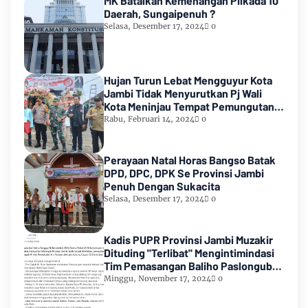
MK Batalkan Kemenangan Pilkada 10
Daerah, Sungaipenuh ?
Selasa, Desember 17, 2024
0
Hujan Turun Lebat Mengguyur Kota
Jambi Tidak Menyurutkan Pj Wali
Kota Meninjau Tempat Pemungutan
Suara Pemilu 2024
Rabu, Februari 14, 2024
0
Perayaan Natal Horas Bangso Batak
DPD, DPC, DPK Se Provinsi Jambi
Penuh Dengan Sukacita
Selasa, Desember 17, 2024
0
Kadis PUPR Provinsi Jambi Muzakir
Dituding "Terlibat" Mengintimindasi
Tim Pemasangan Baliho Paslongub
Romi-Sudirman
Minggu, November 17, 2024
0