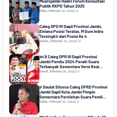
Muarojambi Hadiri Forum Konsultasi
Publik RKPD Tahun 2025
Rabu, Februari 21, 2024
0
Caleg DPD RI Dapil Provinsi Jambi,
Elviana Posisi Teratas, M Sum Indra
Tersingkir dari Posisi Ke 4
Kamis, Februari 22, 2024
0
Ini 8 Caleg DPR RI Dapil Provinsi
Jambi Pemilu 2024 Peraih Suara
Terbanyak Sementara Versi Real
Count KPU RI
Jumat, Februari 16, 2024
0
Ir Daulat Sitorus Caleg DPRD Provinsi
Jambi Dapil Kota Jambi Pimpin
Sementara Perolehan Suara Pemilu
2024
Sabtu, Februari 17, 2024
0