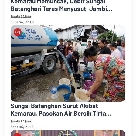
Kemarau Memuncak, Debit Sungai
Batanghari Terus Menyusut, Jambi
Hadapi Ancaman Krisis Air Bersih dan
Jambi24Jam
Karhutla
Sept 06, 2026
Sungai Batanghari Surut Akibat
Kemarau, Pasokan Air Bersih Tirta
Mayang Jambi Keruh
Jambi24Jam
Sept 06, 2026