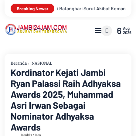
ut Akibat Kemarau, Pasokan Air Bersih Tirta Mayang Jambi Keruh
Breaking News:
6
Aug
2026
Beranda
NASIONAL
Kordinator Kejati Jambi
Ryan Palassi Raih Adhyaksa
Awards 2025, Muhammad
Asri Irwan Sebagai
Nominator Adhyaksa
Awards
Jambi24Jam