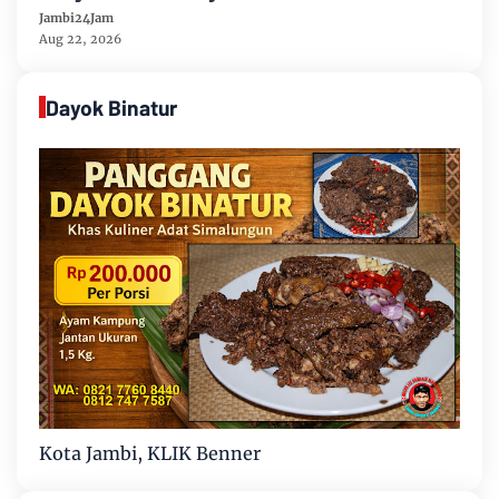
Persen Semester Pertama Tahun 2026
Jambi24Jam
Aug 22, 2026
Dayok Binatur
Kota Jambi, KLIK Benner