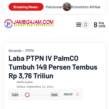
onsisten Alirkan Kepedulian, Sinsen Gelar Donor Darah ke-23 d
Breaking News:
8
Aug
2026
Beranda
PTPN
Laba PTPN IV PalmCO
Tumbuh 149 Persen Tembus
Rp 3,76 Triliun
Jambi24Jam
Selasa, September 23, 2025
PRINT
12px
30px