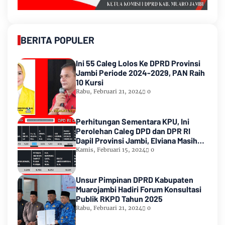
BERITA POPULER
Ini 55 Caleg Lolos Ke DPRD Provinsi
Jambi Periode 2024-2029, PAN Raih
10 Kursi
Rabu, Februari 21, 2024
0
Perhitungan Sementara KPU, Ini
Perolehan Caleg DPD dan DPR RI
Dapil Provinsi Jambi, Elviana Masih
Urutan Kedua Teratas
Kamis, Februari 15, 2024
0
Unsur Pimpinan DPRD Kabupaten
Muarojambi Hadiri Forum Konsultasi
Publik RKPD Tahun 2025
Rabu, Februari 21, 2024
0