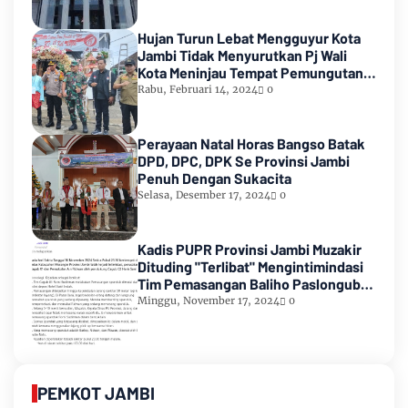
Hujan Turun Lebat Mengguyur Kota
Jambi Tidak Menyurutkan Pj Wali
Kota Meninjau Tempat Pemungutan
Suara Pemilu 2024
Rabu, Februari 14, 2024
0
Perayaan Natal Horas Bangso Batak
DPD, DPC, DPK Se Provinsi Jambi
Penuh Dengan Sukacita
Selasa, Desember 17, 2024
0
Kadis PUPR Provinsi Jambi Muzakir
Dituding "Terlibat" Mengintimindasi
Tim Pemasangan Baliho Paslongub
Romi-Sudirman
Minggu, November 17, 2024
0
PEMKOT JAMBI