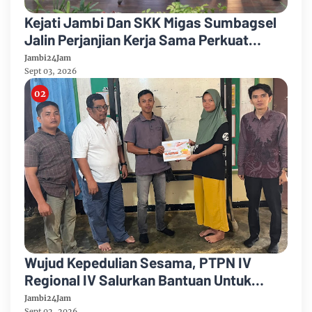
Kejati Jambi Dan SKK Migas Sumbagsel
Jalin Perjanjian Kerja Sama Perkuat
Kepastian Hukum
Jambi24Jam
Sept 03, 2026
Wujud Kepedulian Sesama, PTPN IV
Regional IV Salurkan Bantuan Untuk
Pengobatan Putri Karyawan Pemanen
Jambi24Jam
Sept 02, 2026