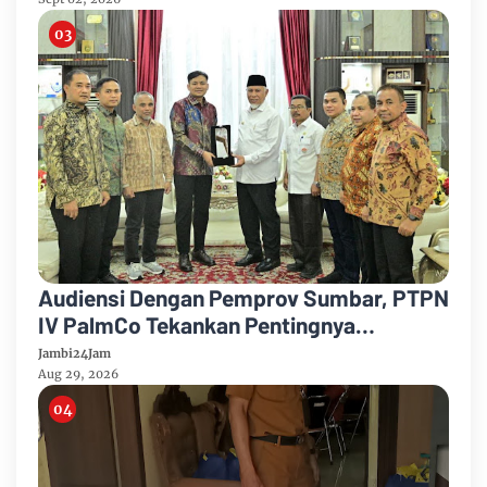
Audiensi Dengan Pemprov Sumbar, PTPN
IV PalmCo Tekankan Pentingnya
Harmonisasi Operasional Kebun
Jambi24Jam
Aug 29, 2026