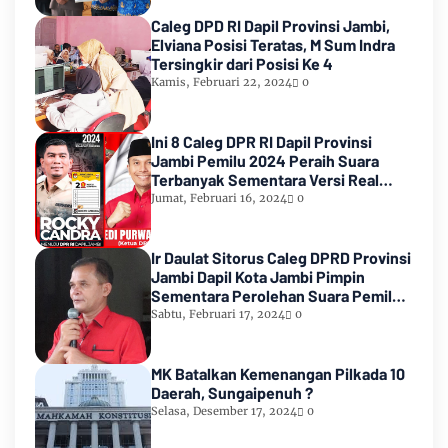
Caleg DPD RI Dapil Provinsi Jambi,
Elviana Posisi Teratas, M Sum Indra
Tersingkir dari Posisi Ke 4
Kamis, Februari 22, 2024
0
Ini 8 Caleg DPR RI Dapil Provinsi
Jambi Pemilu 2024 Peraih Suara
Terbanyak Sementara Versi Real
Count KPU RI
Jumat, Februari 16, 2024
0
Ir Daulat Sitorus Caleg DPRD Provinsi
Jambi Dapil Kota Jambi Pimpin
Sementara Perolehan Suara Pemilu
2024
Sabtu, Februari 17, 2024
0
MK Batalkan Kemenangan Pilkada 10
Daerah, Sungaipenuh ?
Selasa, Desember 17, 2024
0