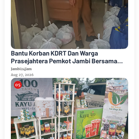
Bantu Korban KDRT Dan Warga
Prasejahtera Pemkot Jambi Bersama
PTPN IV Regional IV Salurkan Paket
Jambi24Jam
Sembako
Aug 27, 2026