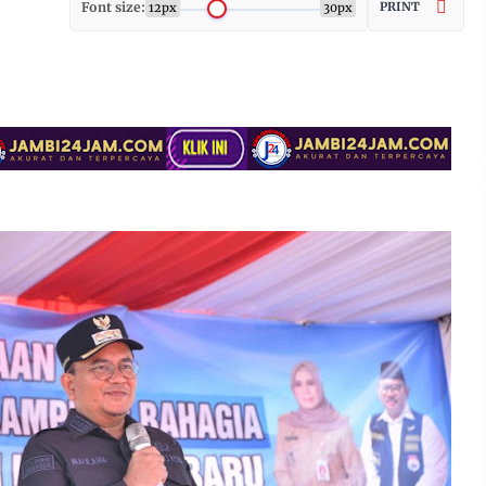
Font size:
PRINT
12px
30px