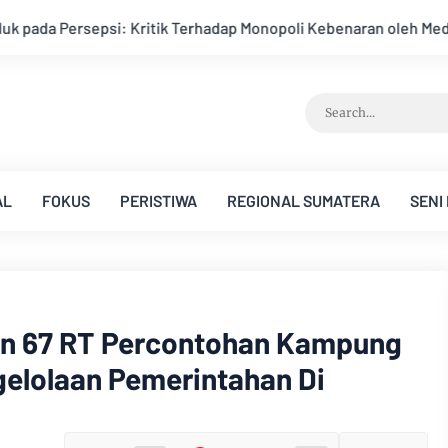
p Monopoli Kebenaran oleh Media dan Aktivis
Kemarau Memun
AL
FOKUS
PERISTIWA
REGIONAL SUMATERA
SENI
an 67 RT Percontohan Kampung
elolaan Pemerintahan Di