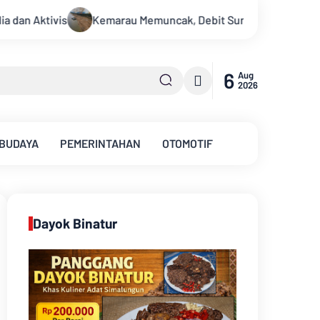
cak, Debit Sungai Batanghari Terus Menyusut, Jambi Hadapi An
6
Aug
2026
 BUDAYA
PEMERINTAHAN
OTOMOTIF
Dayok Binatur