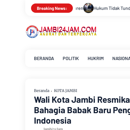
luk Duren
Hukum Tidak Tunduk pada Persepsi: Kritik Terhada
Breaking News:
BERANDA
POLITIK
HUKRIM
NASION
Beranda
KOTA JAMBI
Wali Kota Jambi Resmik
Bahagia Babak Baru Peng
Indonesia
Jambi24Jam