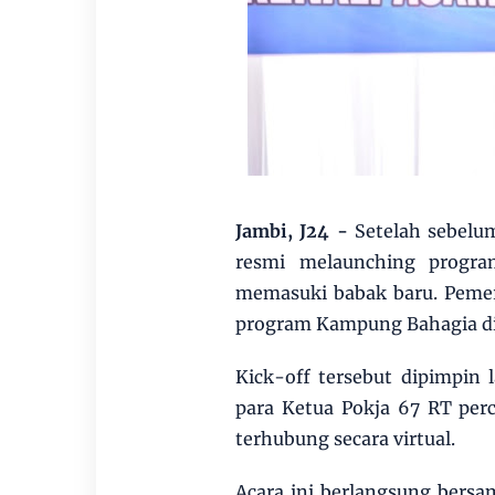
Jambi, J24 -
Setelah sebelu
resmi melaunching progra
memasuki babak baru. Pemer
program Kampung Bahagia di 6
Kick-off tersebut dipimpin
para Ketua Pokja 67 RT pe
terhubung secara virtual.
Acara ini berlangsung bers