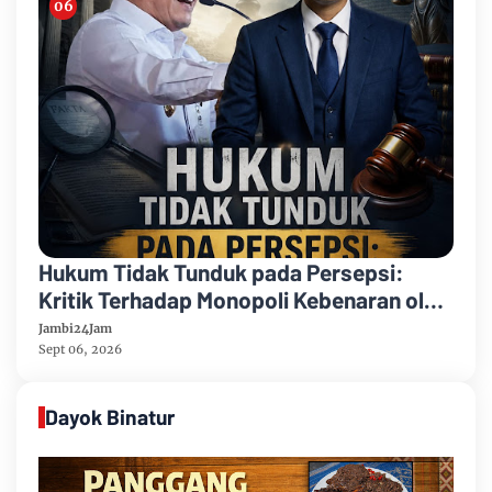
Hukum Tidak Tunduk pada Persepsi:
Kritik Terhadap Monopoli Kebenaran oleh
Media dan Aktivis
Jambi24Jam
Sept 06, 2026
Dayok Binatur