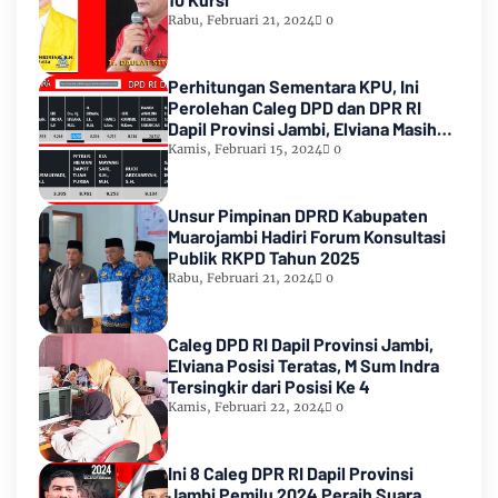
Rabu, Februari 21, 2024
0
Perhitungan Sementara KPU, Ini
Perolehan Caleg DPD dan DPR RI
Dapil Provinsi Jambi, Elviana Masih
Urutan Kedua Teratas
Kamis, Februari 15, 2024
0
Unsur Pimpinan DPRD Kabupaten
Muarojambi Hadiri Forum Konsultasi
Publik RKPD Tahun 2025
Rabu, Februari 21, 2024
0
Caleg DPD RI Dapil Provinsi Jambi,
Elviana Posisi Teratas, M Sum Indra
Tersingkir dari Posisi Ke 4
Kamis, Februari 22, 2024
0
Ini 8 Caleg DPR RI Dapil Provinsi
Jambi Pemilu 2024 Peraih Suara