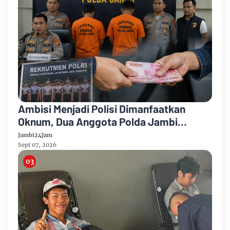
Ambisi Menjadi Polisi Dimanfaatkan
Oknum, Dua Anggota Polda Jambi
Diduga Tipu Calon Bintara dengan Janji
Jambi24Jam
Kelulusan
Sept 07, 2026