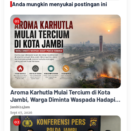
Anda mungkin menyukai postingan ini
Aroma Karhutla Mulai Tercium di Kota
Jambi, Warga Diminta Waspada Hadapi
Puncak Kemarau
Jambi24Jam
Sept 07, 2026