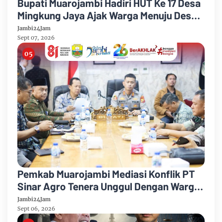
Bupati Muarojambi Hadiri HUT Ke 17 Desa
Mingkung Jaya Ajak Warga Menuju Desa
Mandiri 2026
Jambi24Jam
Sept 07, 2026
Pemkab Muarojambi Mediasi Konflik PT
Sinar Agro Tenera Unggul Dengan Warga
Sipin Teluk Duren
Jambi24Jam
Sept 06, 2026