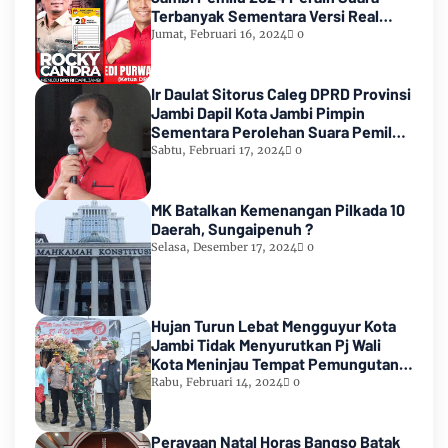
Terbanyak Sementara Versi Real
Count KPU RI
Jumat, Februari 16, 2024
0
Ir Daulat Sitorus Caleg DPRD Provinsi
Jambi Dapil Kota Jambi Pimpin
Sementara Perolehan Suara Pemilu
2024
Sabtu, Februari 17, 2024
0
MK Batalkan Kemenangan Pilkada 10
Daerah, Sungaipenuh ?
Selasa, Desember 17, 2024
0
Hujan Turun Lebat Mengguyur Kota
Jambi Tidak Menyurutkan Pj Wali
Kota Meninjau Tempat Pemungutan
Suara Pemilu 2024
Rabu, Februari 14, 2024
0
Perayaan Natal Horas Bangso Batak