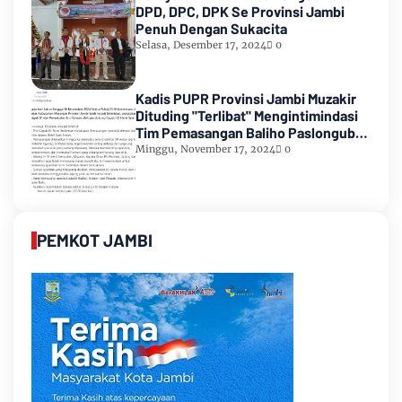
DPD, DPC, DPK Se Provinsi Jambi
Penuh Dengan Sukacita
Selasa, Desember 17, 2024
0
Kadis PUPR Provinsi Jambi Muzakir
Dituding "Terlibat" Mengintimindasi
Tim Pemasangan Baliho Paslongub
Romi-Sudirman
Minggu, November 17, 2024
0
PEMKOT JAMBI