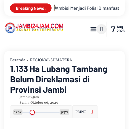
 Dimanfaatkan Oknum, Dua Anggota Polda Jambi Diduga Tipu Calo
Breaking News:
7
Aug
2026
Beranda
REGIONAL SUMATERA
1.133 Ha Lubang Tambang
Belum Direklamasi di
Provinsi Jambi
Jambi24Jam
Senin, Oktober 06, 2025
PRINT
12px
30px