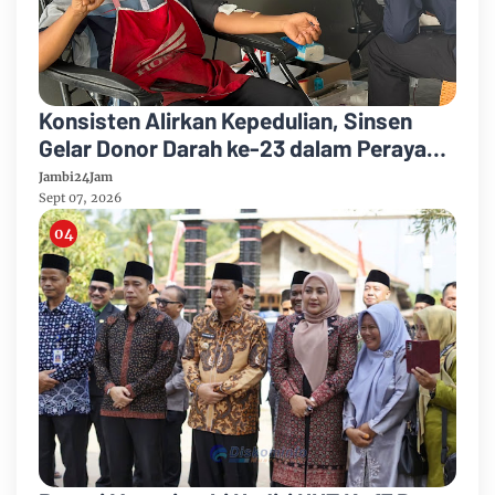
Konsisten Alirkan Kepedulian, Sinsen
Gelar Donor Darah ke-23 dalam Perayaan
Anniversary Sinsen
Jambi24Jam
Sept 07, 2026