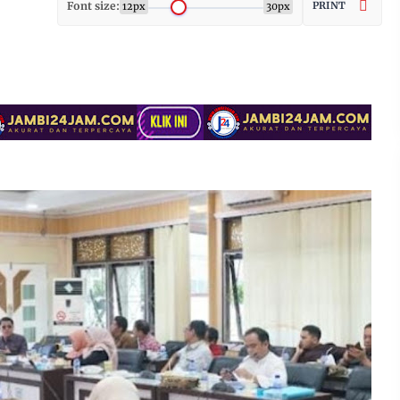
Font size:
PRINT
12px
30px