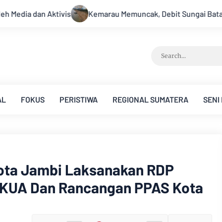
muncak, Debit Sungai Batanghari Terus Menyusut, Jambi Hadapi
AL
FOKUS
PERISTIWA
REGIONAL SUMATERA
SENI
ota Jambi Laksanakan RDP
KUA Dan Rancangan PPAS Kota