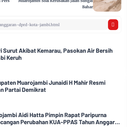
 Pers
Muarojambi Soal Kerusakan Jalan Sungai
Bahar
i Surut Akibat Kemarau, Pasokan Air Bersih
bi Keruh
upaten Muarojambi Junaidi H Mahir Resmi
n Partai Demikrat
jambi Aidi Hatta Pimpin Rapat Paripurna
cangan Perubahan KUA-PPAS Tahun Anggaran