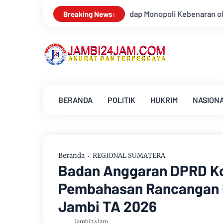
adap Monopoli Kebenaran oleh Media dan Aktivis
Kemarau Me
Breaking News:
BERANDA
POLITIK
HUKRIM
NASION
Beranda
REGIONAL SUMATERA
Badan Anggaran DPRD K
Pembahasan Rancangan 
Jambi TA 2026
Jambi24Jam