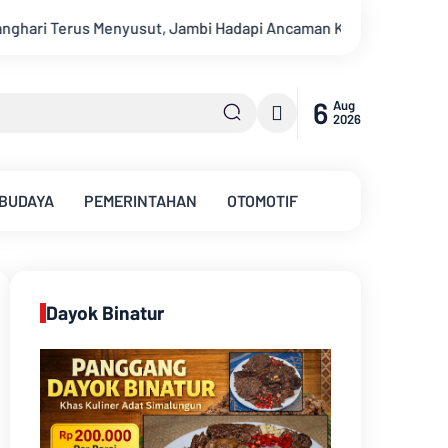
 Ancaman Krisis Air Bersih dan Karhutla
Sungai Batanghari
6
Aug
2026
 BUDAYA
PEMERINTAHAN
OTOMOTIF
Dayok Binatur