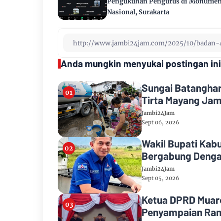
Pengukuhan Pengurus di Monumen
Nasional, Surakarta
Anda mungkin menyukai postingan ini
Sungai Batanghar
Tirta Mayang Jam
Jambi24Jam
Sept 06, 2026
Wakil Bupati Kab
Bergabung Denga
Jambi24Jam
Sept 05, 2026
Ketua DPRD Muaro
Penyampaian Ran