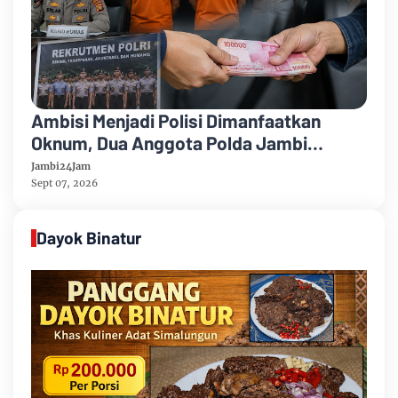
Ambisi Menjadi Polisi Dimanfaatkan
Oknum, Dua Anggota Polda Jambi
Diduga Tipu Calon Bintara dengan Janji
Jambi24Jam
Kelulusan
Sept 07, 2026
Dayok Binatur