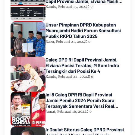
Dapil Provinsi Jambi, Elviana Masih
Urutan Kedua Teratas
Kamis, Februari 15, 2024
0
Unsur Pimpinan DPRD Kabupaten
Muarojambi Hadiri Forum Konsultasi
Publik RKPD Tahun 2025
Rabu, Februari 21, 2024
0
Caleg DPD RI Dapil Provinsi Jambi,
Elviana Posisi Teratas, M Sum Indra
Tersingkir dari Posisi Ke 4
Kamis, Februari 22, 2024
0
Ini 8 Caleg DPR RI Dapil Provinsi
Jambi Pemilu 2024 Peraih Suara
Terbanyak Sementara Versi Real
Count KPU RI
Jumat, Februari 16, 2024
0
Ir Daulat Sitorus Caleg DPRD Provinsi