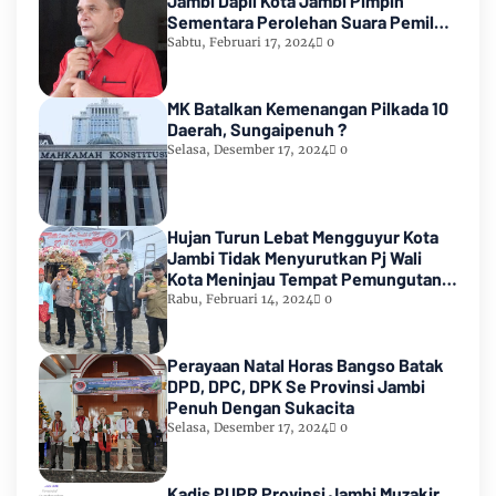
Jambi Dapil Kota Jambi Pimpin
Sementara Perolehan Suara Pemilu
2024
Sabtu, Februari 17, 2024
0
MK Batalkan Kemenangan Pilkada 10
Daerah, Sungaipenuh ?
Selasa, Desember 17, 2024
0
Hujan Turun Lebat Mengguyur Kota
Jambi Tidak Menyurutkan Pj Wali
Kota Meninjau Tempat Pemungutan
Suara Pemilu 2024
Rabu, Februari 14, 2024
0
Perayaan Natal Horas Bangso Batak
DPD, DPC, DPK Se Provinsi Jambi
Penuh Dengan Sukacita
Selasa, Desember 17, 2024
0
Kadis PUPR Provinsi Jambi Muzakir