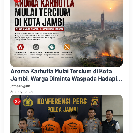
Aroma Karhutla Mulai Tercium di Kota
Jambi, Warga Diminta Waspada Hadapi
Puncak Kemarau
Jambi24Jam
Sept 07, 2026