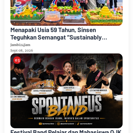
Menapaki Usia 59 Tahun, Sinsen
Teguhkan Semangat “Sustainably
Growing”
Jambi24Jam
Sept 08, 2026
Festival Band Pelajar dan Mahasiswa OJK