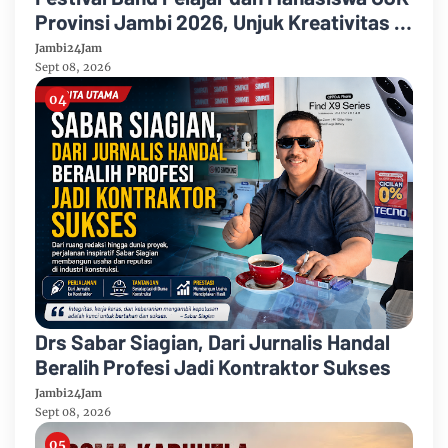
Provinsi Jambi 2026, Unjuk Kreativitas di
Taman Banjuran Budayo, Spontaneus
Jambi24Jam
Band Raih Juara 2
Sept 08, 2026
Drs Sabar Siagian, Dari Jurnalis Handal
Beralih Profesi Jadi Kontraktor Sukses
Jambi24Jam
Sept 08, 2026