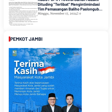
Dituding "Terlibat" Mengintimindasi
Tim Pemasangan Baliho Paslongub
Romi-Sudirman
Minggu, November 17, 2024
0
PEMKOT JAMBI