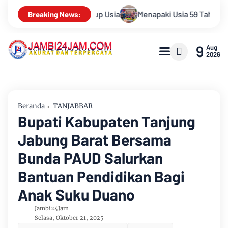
Usia 59 Tahun, Sinsen Teguhkan Semangat “Sustainably Growing
Breaking News:
9
Aug
2026
Beranda
TANJABBAR
Bupati Kabupaten Tanjung
Jabung Barat Bersama
Bunda PAUD Salurkan
Bantuan Pendidikan Bagi
Anak Suku Duano
Jambi24Jam
Selasa, Oktober 21, 2025