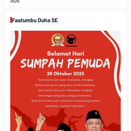
MM
Faatumbu Duha SE