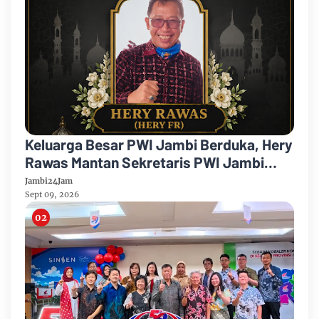
Keluarga Besar PWI Jambi Berduka, Hery
Rawas Mantan Sekretaris PWI Jambi
Tutup Usia
Jambi24Jam
Sept 09, 2026