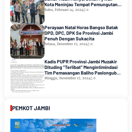
Kota Meninjau Tempat Pemungutan
Suara Pemilu 2024
Rabu, Februari 14, 2024
0
Perayaan Natal Horas Bangso Batak
DPD, DPC, DPK Se Provinsi Jambi
Penuh Dengan Sukacita
Selasa, Desember 17, 2024
0
Kadis PUPR Provinsi Jambi Muzakir
Dituding "Terlibat" Mengintimindasi
Tim Pemasangan Baliho Paslongub
Romi-Sudirman
Minggu, November 17, 2024
0
PEMKOT JAMBI