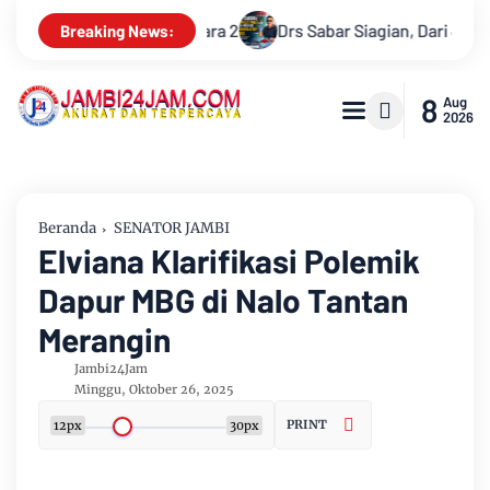
Sabar Siagian, Dari Jurnalis Handal Beralih Profesi Jadi Kontrakt
Breaking News:
8
Aug
2026
Beranda
SENATOR JAMBI
Elviana Klarifikasi Polemik
Dapur MBG di Nalo Tantan
Merangin
Jambi24Jam
Minggu, Oktober 26, 2025
PRINT
12px
30px