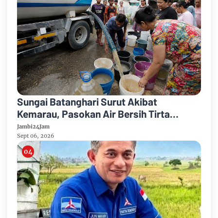
Sungai Batanghari Surut Akibat
Kemarau, Pasokan Air Bersih Tirta
Mayang Jambi Keruh
Jambi24Jam
Sept 06, 2026