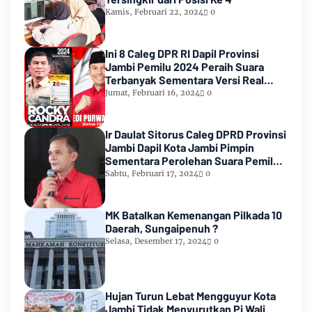
Kamis, Februari 22, 2024
0
Ini 8 Caleg DPR RI Dapil Provinsi
Jambi Pemilu 2024 Peraih Suara
Terbanyak Sementara Versi Real
Count KPU RI
Jumat, Februari 16, 2024
0
Ir Daulat Sitorus Caleg DPRD Provinsi
Jambi Dapil Kota Jambi Pimpin
Sementara Perolehan Suara Pemilu
2024
Sabtu, Februari 17, 2024
0
MK Batalkan Kemenangan Pilkada 10
Daerah, Sungaipenuh ?
Selasa, Desember 17, 2024
0
Hujan Turun Lebat Mengguyur Kota
Jambi Tidak Menyurutkan Pj Wali