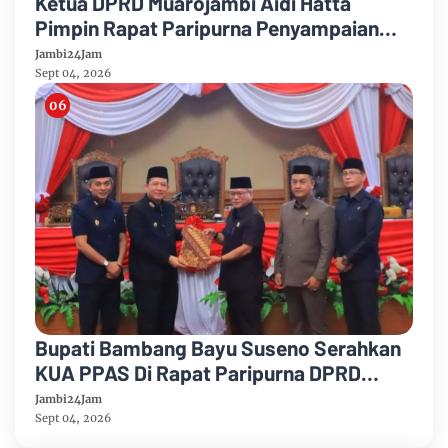
Ketua DPRD Muarojambi Aidi Hatta
Pimpin Rapat Paripurna Penyampaian
Rancangan Perubahan KUA-PPAS Tahun
Jambi24Jam
Anggaran 2026
Sept 04, 2026
Bupati Bambang Bayu Suseno Serahkan
KUA PPAS Di Rapat Paripurna DPRD
Muarojambi
Jambi24Jam
Sept 04, 2026