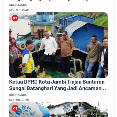
Mandiri 2026
Jambi24Jam
Sept 07, 2026
Ketua DPRD Kota Jambi Tinjau Bantaran
Sungai Batanghari Yang Jadi Ancaman
Abrasi
Jambi24Jam
Sept 06, 2026