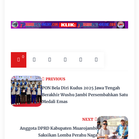
0
PREVIOUS
PON Bela Diri Kudus 2025 Jawa Tengah
Berakhir Wushu Jambi Persembahkan Satu
Medali Emas
NEXT
Anggota DPRD Kabupaten Muarojambi
Saksikan Lomba Perahu Naga