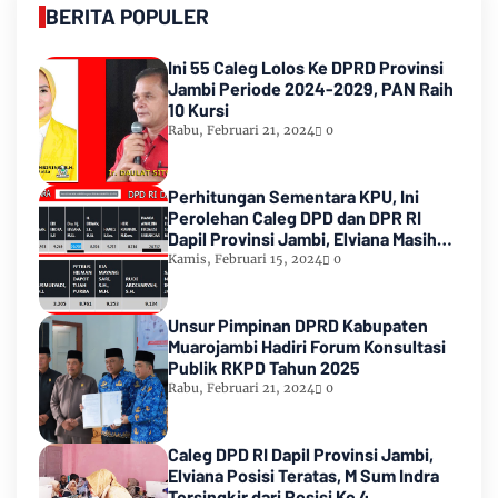
BERITA POPULER
Ini 55 Caleg Lolos Ke DPRD Provinsi
Jambi Periode 2024-2029, PAN Raih
10 Kursi
Rabu, Februari 21, 2024
0
Perhitungan Sementara KPU, Ini
Perolehan Caleg DPD dan DPR RI
Dapil Provinsi Jambi, Elviana Masih
Urutan Kedua Teratas
Kamis, Februari 15, 2024
0
Unsur Pimpinan DPRD Kabupaten
Muarojambi Hadiri Forum Konsultasi
Publik RKPD Tahun 2025
Rabu, Februari 21, 2024
0
Caleg DPD RI Dapil Provinsi Jambi,
Elviana Posisi Teratas, M Sum Indra
Tersingkir dari Posisi Ke 4