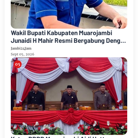
Wakil Bupati Kabupaten Muarojambi
Junaidi H Mahir Resmi Bergabung Dengan
Partai Demikrat
Jambi24Jam
Sept 05, 2026