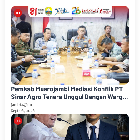
Pemkab Muarojambi Mediasi Konflik PT
Sinar Agro Tenera Unggul Dengan Warga
Sipin Teluk Duren
Jambi24Jam
Sept 06, 2026