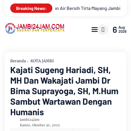
Keruh
Kajati Jambi dan Ketua Pengadilan Tinggi Jambi Ber
Breaking News:
6
Aug
2026
Beranda
KOTA JAMBI
Kajati Sugeng Hariadi, SH,
MH Dan Wakajati Jambi Dr
Bima Suprayoga, SH, M.Hum
Sambut Wartawan Dengan
Humanis
Jambi24Jam
Kamis, Oktober 30, 2025