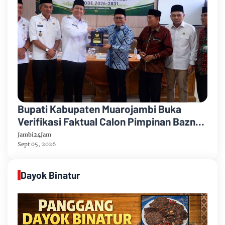
Bupati Kabupaten Muarojambi Buka
Verifikasi Faktual Calon Pimpinan Baznas
Tahun 2026-2031
Jambi24Jam
Sept 05, 2026
Dayok Binatur