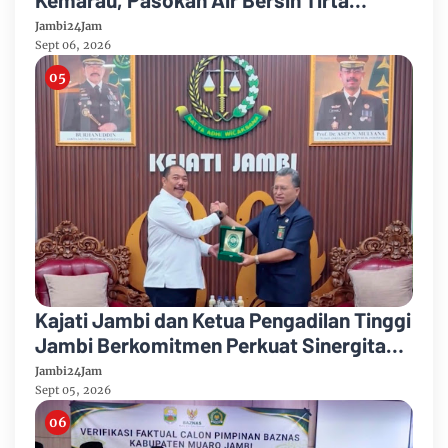
Mayang Jambi Keruh
Jambi24Jam
Sept 06, 2026
Kajati Jambi dan Ketua Pengadilan Tinggi
Jambi Berkomitmen Perkuat Sinergitas
Penegakan Hukum
Jambi24Jam
Sept 05, 2026