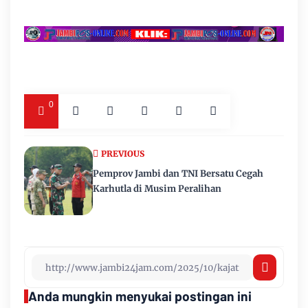
0
PREVIOUS
Pemprov Jambi dan TNI Bersatu Cegah
Karhutla di Musim Peralihan
Anda mungkin menyukai postingan ini