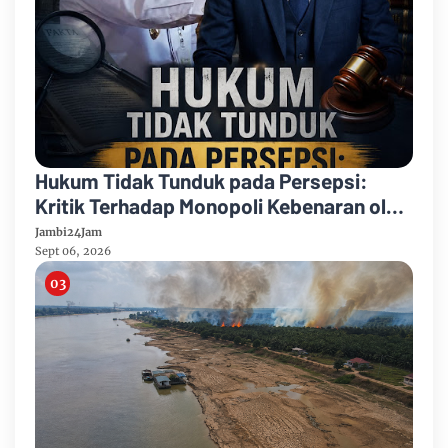
Hukum Tidak Tunduk pada Persepsi:
Kritik Terhadap Monopoli Kebenaran oleh
Media dan Aktivis
Jambi24Jam
Sept 06, 2026