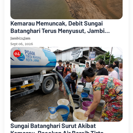
Kemarau Memuncak, Debit Sungai
Batanghari Terus Menyusut, Jambi
Hadapi Ancaman Krisis Air Bersih dan
Jambi24Jam
Karhutla
Sept 06, 2026
Sungai Batanghari Surut Akibat
Kemarau, Pasokan Air Bersih Tirta