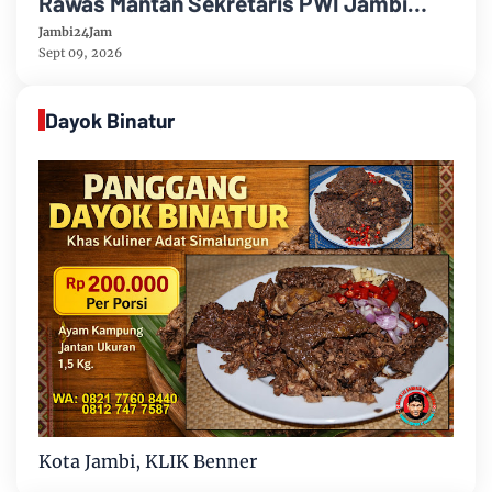
Rawas Mantan Sekretaris PWI Jambi
Tutup Usia
Jambi24Jam
Sept 09, 2026
Dayok Binatur
Kota Jambi, KLIK Benner