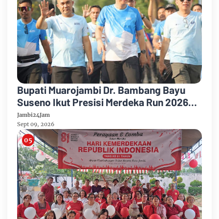
Bupati Muarojambi Dr. Bambang Bayu
Suseno Ikut Presisi Merdeka Run 2026
Ajak Warga Hidup Sehat
Jambi24Jam
Sept 09, 2026