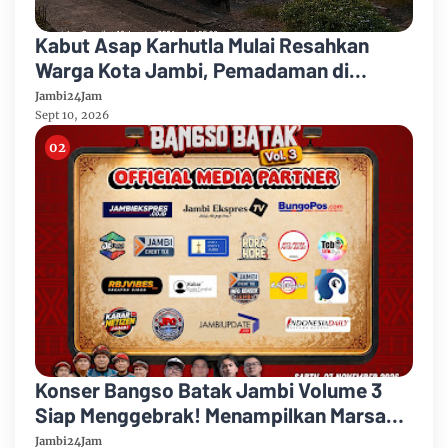
Kabut Asap Karhutla Mulai Resahkan
Warga Kota Jambi, Pemadaman di
Sungai Gelam Terus Dikebut
Jambi24Jam
Sept 10, 2026
Konser Bangso Batak Jambi Volume 3
Siap Menggebrak! Menampilkan Marsada
Band dan Siantar Rap Foundation
Jambi24Jam