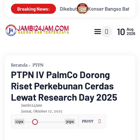
 Bangso Batak Jambi Volume 3 Siap Menggebrak! Menampilkan M
Breaking News:
10
Aug
2026
Beranda
PTPN
PTPN IV PalmCo Dorong
Riset Perkebunan Cerdas
Lewat Research Day 2025
Jambi24Jam
Jumat, Oktober 17, 2025
PRINT
12px
30px