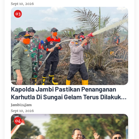
Sept 10, 2026
Kapolda Jambi Pastikan Penanganan
Karhutla Di Sungai Gelam Terus Dilakukan
Sinergi Diperkuat
Jambi24Jam
Sept 10, 2026