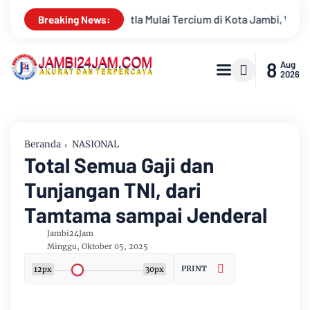
Tercium di Kota Jambi, Warga Diminta Waspada Hadapi Puncak K
Breaking News:
8
Aug
2026
Beranda
NASIONAL
Total Semua Gaji dan
Tunjangan TNI, dari
Tamtama sampai Jenderal
Jambi24Jam
Minggu, Oktober 05, 2025
PRINT
12px
30px