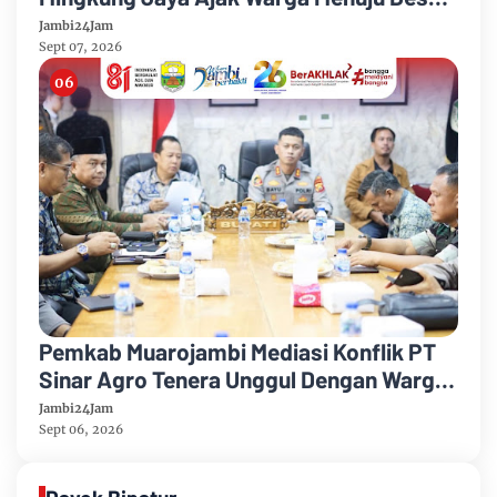
Mandiri 2026
Jambi24Jam
Sept 07, 2026
Pemkab Muarojambi Mediasi Konflik PT
Sinar Agro Tenera Unggul Dengan Warga
Sipin Teluk Duren
Jambi24Jam
Sept 06, 2026