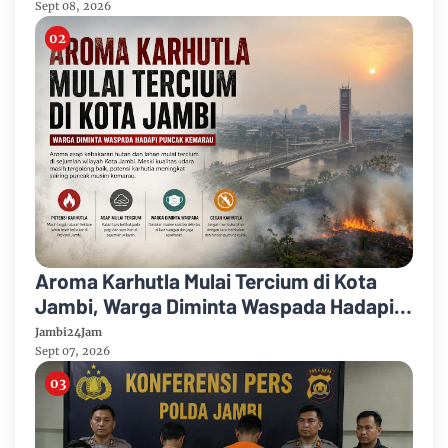
Sept 08, 2026
Aroma Karhutla Mulai Tercium di Kota
Jambi, Warga Diminta Waspada Hadapi
Puncak Kemarau
Jambi24Jam
Sept 07, 2026