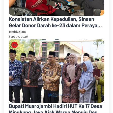
Konsisten Alirkan Kepedulian, Sinsen
Gelar Donor Darah ke-23 dalam Perayaan
Anniversary Sinsen
Jambi24Jam
Sept 07, 2026
Bupati Muarojambi Hadiri HUT Ke 17 Desa
Mingkung Jaya Ajak Warga Menuju Desa