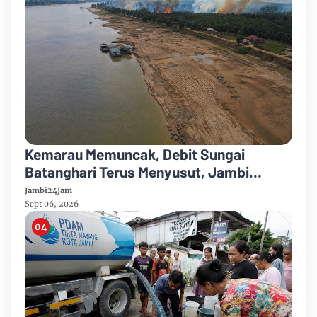
Kemarau Memuncak, Debit Sungai
Batanghari Terus Menyusut, Jambi
Hadapi Ancaman Krisis Air Bersih dan
Jambi24Jam
Karhutla
Sept 06, 2026