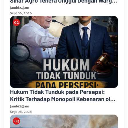
Sinar Agro Tenera Unggul Dengan Warga
Sipin Teluk Duren
Jambi24Jam
Sept 06, 2026
Hukum Tidak Tunduk pada Persepsi:
Kritik Terhadap Monopoli Kebenaran oleh
Media dan Aktivis
Jambi24Jam
Sept 06, 2026