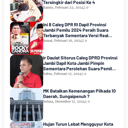
Tersingkir dari Posisi Ke 4
Kamis, Februari 22, 2024
0
Ini 8 Caleg DPR RI Dapil Provinsi
Jambi Pemilu 2024 Peraih Suara
Terbanyak Sementara Versi Real
Count KPU RI
Jumat, Februari 16, 2024
0
Ir Daulat Sitorus Caleg DPRD Provinsi
Jambi Dapil Kota Jambi Pimpin
Sementara Perolehan Suara Pemilu
2024
Sabtu, Februari 17, 2024
0
MK Batalkan Kemenangan Pilkada 10
Daerah, Sungaipenuh ?
Selasa, Desember 17, 2024
0
Hujan Turun Lebat Mengguyur Kota