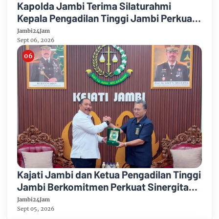
Kapolda Jambi Terima Silaturahmi
Kepala Pengadilan Tinggi Jambi Perkuat
Sinergi Antar Lembaga
Jambi24Jam
Sept 06, 2026
Kajati Jambi dan Ketua Pengadilan Tinggi
Jambi Berkomitmen Perkuat Sinergitas
Penegakan Hukum
Jambi24Jam
Sept 05, 2026