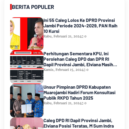
BERITA POPULER
Ini 55 Caleg Lolos Ke DPRD Provinsi
Jambi Periode 2024-2029, PAN Raih
10 Kursi
Rabu, Februari 21, 2024
0
Perhitungan Sementara KPU, Ini
Perolehan Caleg DPD dan DPR RI
Dapil Provinsi Jambi, Elviana Masih
Urutan Kedua Teratas
Kamis, Februari 15, 2024
0
Unsur Pimpinan DPRD Kabupaten
Muarojambi Hadiri Forum Konsultasi
Publik RKPD Tahun 2025
Rabu, Februari 21, 2024
0
Caleg DPD RI Dapil Provinsi Jambi,
Elviana Posisi Teratas, M Sum Indra