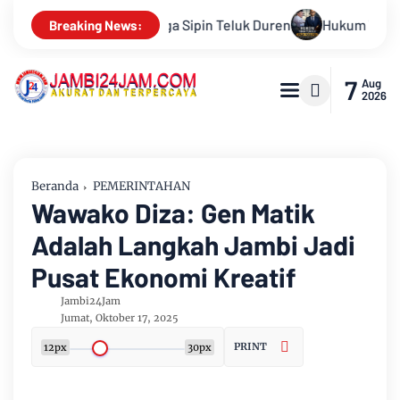
Hukum Tidak Tunduk pada Persepsi: Kritik Terhadap Monopoli 
Breaking News:
7
Aug
2026
Beranda
PEMERINTAHAN
Wawako Diza: Gen Matik
Adalah Langkah Jambi Jadi
Pusat Ekonomi Kreatif
Jambi24Jam
Jumat, Oktober 17, 2025
PRINT
12px
30px