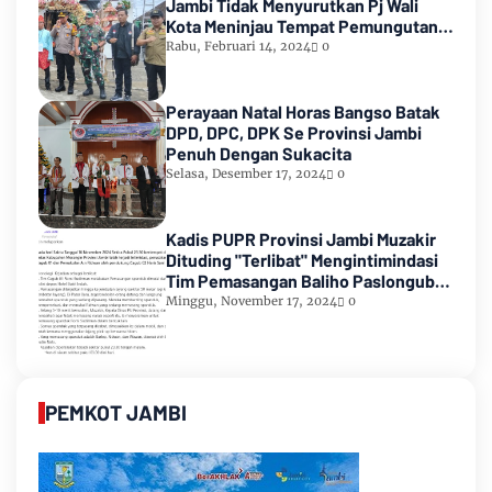
Jambi Tidak Menyurutkan Pj Wali
Kota Meninjau Tempat Pemungutan
Suara Pemilu 2024
Rabu, Februari 14, 2024
0
Perayaan Natal Horas Bangso Batak
DPD, DPC, DPK Se Provinsi Jambi
Penuh Dengan Sukacita
Selasa, Desember 17, 2024
0
Kadis PUPR Provinsi Jambi Muzakir
Dituding "Terlibat" Mengintimindasi
Tim Pemasangan Baliho Paslongub
Romi-Sudirman
Minggu, November 17, 2024
0
PEMKOT JAMBI