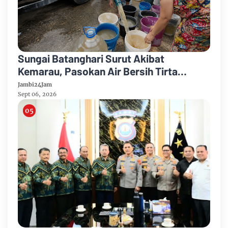
Sungai Batanghari Surut Akibat
Kemarau, Pasokan Air Bersih Tirta
Mayang Jambi Keruh
Jambi24Jam
Sept 06, 2026