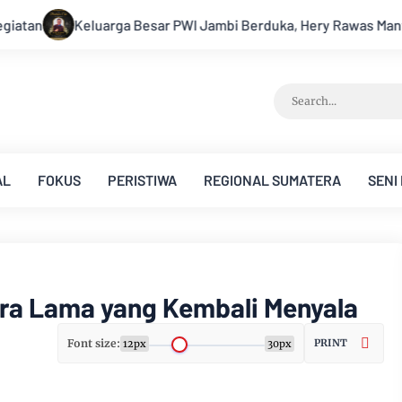
erduka, Hery Rawas Mantan Sekretaris PWI Jambi Tutup Usia
AL
FOKUS
PERISTIWA
REGIONAL SUMATERA
SENI
ara Lama yang Kembali Menyala
Font size:
PRINT
12px
30px