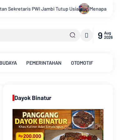
Menapaki Usia 59 Tahun, Sinsen Teguhkan Semangat “Sustainab
9
Aug
2026
 BUDAYA
PEMERINTAHAN
OTOMOTIF
Dayok Binatur