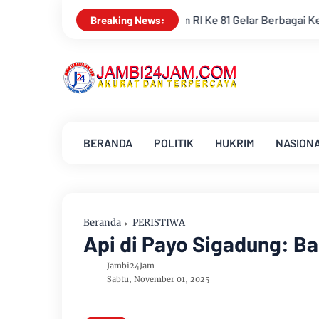
Ke 81 Gelar Berbagai Kegiatan
Keluarga Besar PWI Jambi B
Breaking News:
BERANDA
POLITIK
HUKRIM
NASION
Beranda
PERISTIWA
Api di Payo Sigadung: B
Jambi24Jam
Sabtu, November 01, 2025