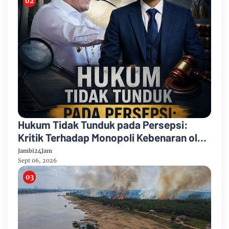
Hukum Tidak Tunduk pada Persepsi:
Kritik Terhadap Monopoli Kebenaran oleh
Media dan Aktivis
Jambi24Jam
Sept 06, 2026