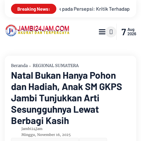
li Kebenaran oleh Media dan Aktivis
Kemarau Memuncak, Deb
Breaking News:
7
Aug
2026
Beranda
REGIONAL SUMATERA
Natal Bukan Hanya Pohon
dan Hadiah, Anak SM GKPS
Jambi Tunjukkan Arti
Sesungguhnya Lewat
Berbagi Kasih
Jambi24Jam
Minggu, November 16, 2025