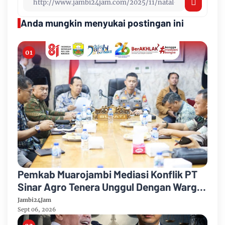
Anda mungkin menyukai postingan ini
Pemkab Muarojambi Mediasi Konflik PT
Sinar Agro Tenera Unggul Dengan Warga
Sipin Teluk Duren
Jambi24Jam
Sept 06, 2026