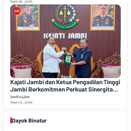
Sept 06, 2026
Kajati Jambi dan Ketua Pengadilan Tinggi
Jambi Berkomitmen Perkuat Sinergitas
Penegakan Hukum
Jambi24Jam
Sept 05, 2026
Dayok Binatur