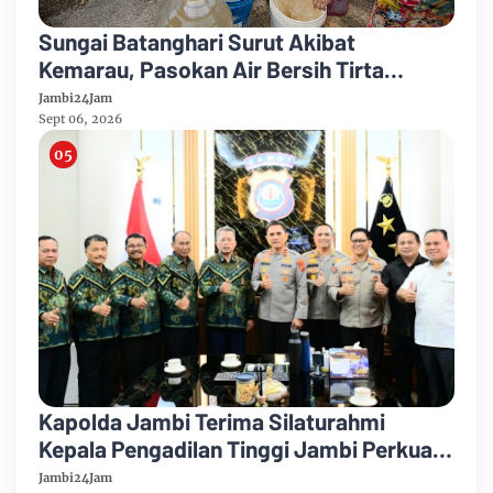
Sungai Batanghari Surut Akibat
Kemarau, Pasokan Air Bersih Tirta
Mayang Jambi Keruh
Jambi24Jam
Sept 06, 2026
Kapolda Jambi Terima Silaturahmi
Kepala Pengadilan Tinggi Jambi Perkuat
Sinergi Antar Lembaga
Jambi24Jam