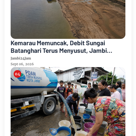
Kemarau Memuncak, Debit Sungai
Batanghari Terus Menyusut, Jambi
Hadapi Ancaman Krisis Air Bersih dan
Jambi24Jam
Karhutla
Sept 06, 2026