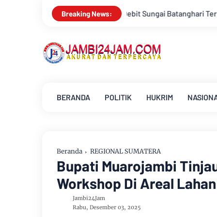
it Sungai Batanghari Terus Menyusut, Jambi Hadapi Ancaman Kr
Breaking News:
BERANDA
POLITIK
HUKRIM
NASION
Beranda
REGIONAL SUMATERA
Bupati Muarojambi Tinj
Workshop Di Areal Lahan
Jambi24Jam
Rabu, Desember 03, 2025