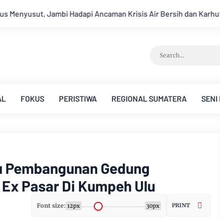
isis Air Bersih dan Karhutla
Sungai Batanghari Surut Akiba
AL
FOKUS
PERISTIWA
REGIONAL SUMATERA
SENI
au Pembangunan Gedung
 Ex Pasar Di Kumpeh Ulu
Font size:
PRINT
12px
30px