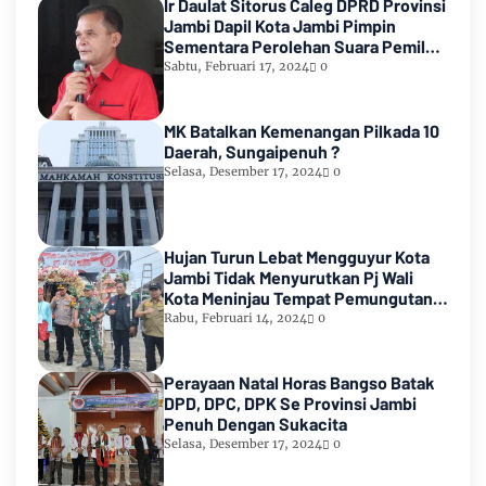
Ir Daulat Sitorus Caleg DPRD Provinsi
Jambi Dapil Kota Jambi Pimpin
Sementara Perolehan Suara Pemilu
2024
Sabtu, Februari 17, 2024
0
MK Batalkan Kemenangan Pilkada 10
Daerah, Sungaipenuh ?
Selasa, Desember 17, 2024
0
Hujan Turun Lebat Mengguyur Kota
Jambi Tidak Menyurutkan Pj Wali
Kota Meninjau Tempat Pemungutan
Suara Pemilu 2024
Rabu, Februari 14, 2024
0
Perayaan Natal Horas Bangso Batak
DPD, DPC, DPK Se Provinsi Jambi
Penuh Dengan Sukacita
Selasa, Desember 17, 2024
0