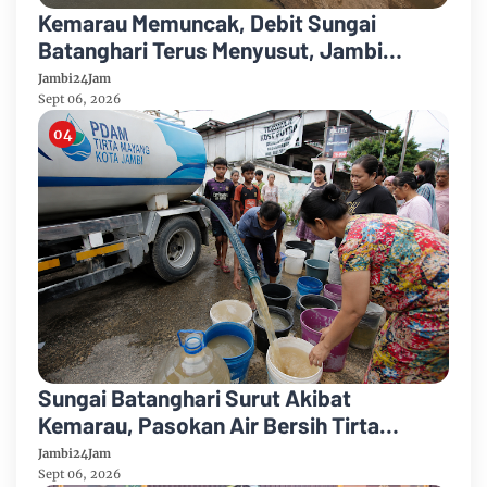
Kemarau Memuncak, Debit Sungai
Batanghari Terus Menyusut, Jambi
Hadapi Ancaman Krisis Air Bersih dan
Jambi24Jam
Karhutla
Sept 06, 2026
Sungai Batanghari Surut Akibat
Kemarau, Pasokan Air Bersih Tirta
Mayang Jambi Keruh
Jambi24Jam
Sept 06, 2026