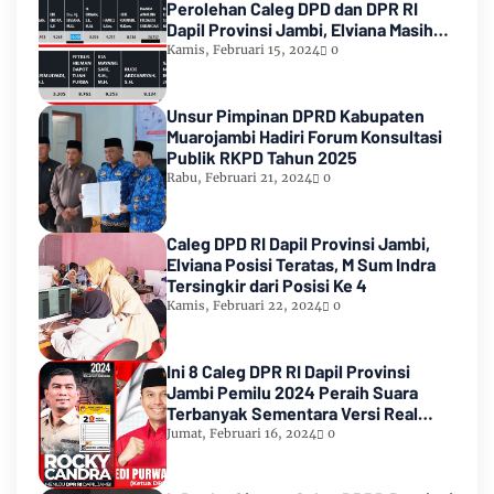
Perolehan Caleg DPD dan DPR RI
Dapil Provinsi Jambi, Elviana Masih
Urutan Kedua Teratas
Kamis, Februari 15, 2024
0
Unsur Pimpinan DPRD Kabupaten
Muarojambi Hadiri Forum Konsultasi
Publik RKPD Tahun 2025
Rabu, Februari 21, 2024
0
Caleg DPD RI Dapil Provinsi Jambi,
Elviana Posisi Teratas, M Sum Indra
Tersingkir dari Posisi Ke 4
Kamis, Februari 22, 2024
0
Ini 8 Caleg DPR RI Dapil Provinsi
Jambi Pemilu 2024 Peraih Suara
Terbanyak Sementara Versi Real
Count KPU RI
Jumat, Februari 16, 2024
0