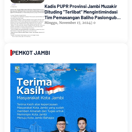
Kadis PUPR Provinsi Jambi Muzakir
Dituding "Terlibat" Mengintimindasi
Tim Pemasangan Baliho Paslongub
Romi-Sudirman
Minggu, November 17, 2024
0
PEMKOT JAMBI