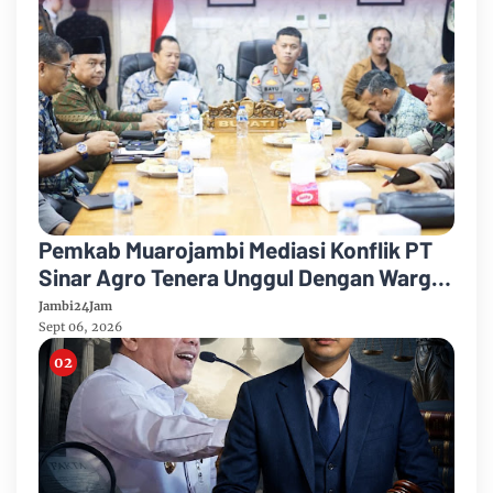
Pemkab Muarojambi Mediasi Konflik PT
Sinar Agro Tenera Unggul Dengan Warga
Sipin Teluk Duren
Jambi24Jam
Sept 06, 2026