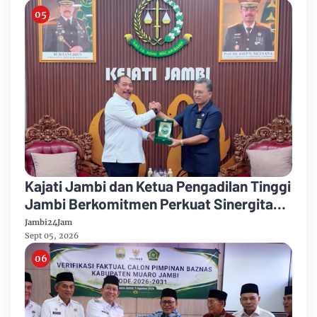
Kajati Jambi dan Ketua Pengadilan Tinggi
Jambi Berkomitmen Perkuat Sinergitas
Penegakan Hukum
Jambi24Jam
Sept 05, 2026