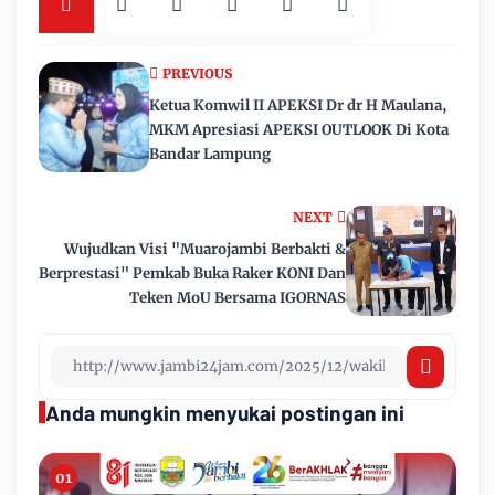
PREVIOUS
Ketua Komwil II APEKSI Dr dr H Maulana,
MKM Apresiasi APEKSI OUTLOOK Di Kota
Bandar Lampung
NEXT
Wujudkan Visi "Muarojambi Berbakti &
Berprestasi" Pemkab Buka Raker KONI Dan
Teken MoU Bersama IGORNAS
Anda mungkin menyukai postingan ini