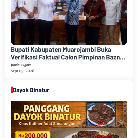
Bupati Kabupaten Muarojambi Buka
Verifikasi Faktual Calon Pimpinan Baznas
Tahun 2026-2031
Jambi24Jam
Sept 05, 2026
Dayok Binatur