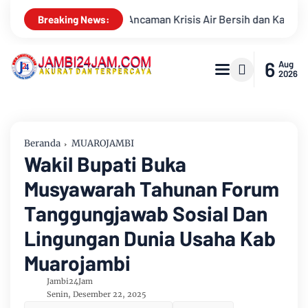
ersih dan Karhutla
Sungai Batanghari Surut Akibat Kemarau,
Breaking News:
6
Aug
2026
Beranda
MUAROJAMBI
Wakil Bupati Buka
Musyawarah Tahunan Forum
Tanggungjawab Sosial Dan
Lingungan Dunia Usaha Kab
Muarojambi
Jambi24Jam
Senin, Desember 22, 2025