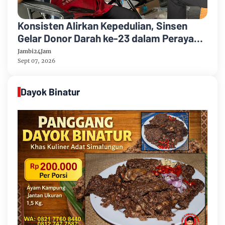
Konsisten Alirkan Kepedulian, Sinsen
Gelar Donor Darah ke-23 dalam Perayaan
Anniversary Sinsen
Jambi24Jam
Sept 07, 2026
Dayok Binatur