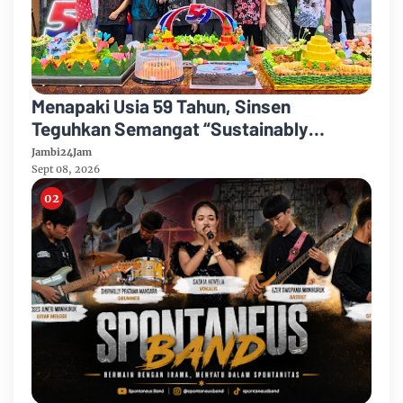
Menapaki Usia 59 Tahun, Sinsen
Teguhkan Semangat “Sustainably
Growing”
Jambi24Jam
Sept 08, 2026