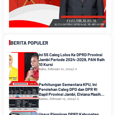
BERITA POPULER
Ini 55 Caleg Lolos Ke DPRD Provinsi
Jambi Periode 2024-2029, PAN Raih
10 Kursi
Rabu, Februari 21, 2024
0
Perhitungan Sementara KPU, Ini
Perolehan Caleg DPD dan DPR RI
Dapil Provinsi Jambi, Elviana Masih
Urutan Kedua Teratas
Kamis, Februari 15, 2024
0
Unsur Pimpinan DPRD Kabupaten