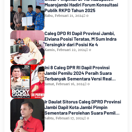
Muarojambi Hadiri Forum Konsultasi
Publik RKPD Tahun 2025
Rabu, Februari 21, 2024
0
Caleg DPD RI Dapil Provinsi Jambi,
Elviana Posisi Teratas, M Sum Indra
Tersingkir dari Posisi Ke 4
Kamis, Februari 22, 2024
0
Ini 8 Caleg DPR RI Dapil Provinsi
Jambi Pemilu 2024 Peraih Suara
Terbanyak Sementara Versi Real
Count KPU RI
Jumat, Februari 16, 2024
0
Ir Daulat Sitorus Caleg DPRD Provinsi
Jambi Dapil Kota Jambi Pimpin
Sementara Perolehan Suara Pemilu
2024
Sabtu, Februari 17, 2024
0