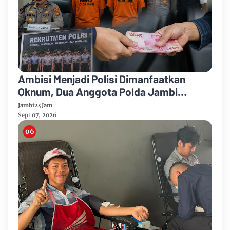
Ambisi Menjadi Polisi Dimanfaatkan
Oknum, Dua Anggota Polda Jambi
Diduga Tipu Calon Bintara dengan Janji
Jambi24Jam
Kelulusan
Sept 07, 2026