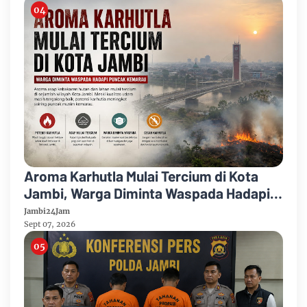
Aroma Karhutla Mulai Tercium di Kota
Jambi, Warga Diminta Waspada Hadapi
Puncak Kemarau
Jambi24Jam
Sept 07, 2026