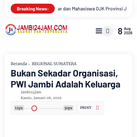
 Provinsi Jambi 2026, Unjuk Kreativitas di Taman Banjuran Buda
Breaking News:
8
Aug
2026
Beranda
REGIONAL SUMATERA
Bukan Sekadar Organisasi,
PWI Jambi Adalah Keluarga
Jambi24Jam
Kamis, Januari 08, 2026
PRINT
12px
30px