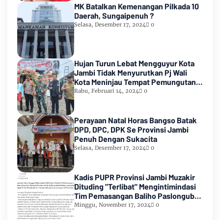
MK Batalkan Kemenangan Pilkada 10
Daerah, Sungaipenuh ?
Selasa, Desember 17, 2024
0
Hujan Turun Lebat Mengguyur Kota
Jambi Tidak Menyurutkan Pj Wali
Kota Meninjau Tempat Pemungutan
Suara Pemilu 2024
Rabu, Februari 14, 2024
0
Perayaan Natal Horas Bangso Batak
DPD, DPC, DPK Se Provinsi Jambi
Penuh Dengan Sukacita
Selasa, Desember 17, 2024
0
Kadis PUPR Provinsi Jambi Muzakir
Dituding "Terlibat" Mengintimindasi
Tim Pemasangan Baliho Paslongub
Romi-Sudirman
Minggu, November 17, 2024
0