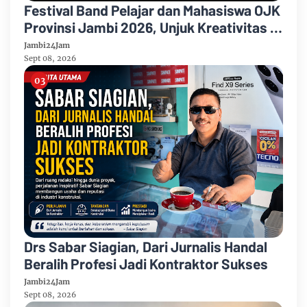
Festival Band Pelajar dan Mahasiswa OJK
Provinsi Jambi 2026, Unjuk Kreativitas di
Taman Banjuran Budayo, Spontaneus
Jambi24Jam
Band Raih Juara 2
Sept 08, 2026
Drs Sabar Siagian, Dari Jurnalis Handal
Beralih Profesi Jadi Kontraktor Sukses
Jambi24Jam
Sept 08, 2026