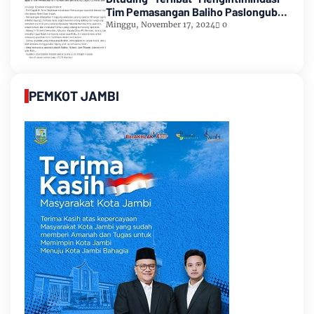
Tim Pemasangan Baliho Paslongub
Romi-Sudirman
Minggu, November 17, 2024
0
PEMKOT JAMBI