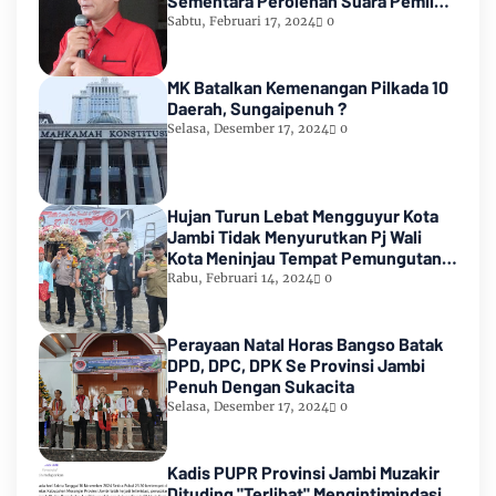
Sementara Perolehan Suara Pemilu
2024
Sabtu, Februari 17, 2024
0
MK Batalkan Kemenangan Pilkada 10
Daerah, Sungaipenuh ?
Selasa, Desember 17, 2024
0
Hujan Turun Lebat Mengguyur Kota
Jambi Tidak Menyurutkan Pj Wali
Kota Meninjau Tempat Pemungutan
Suara Pemilu 2024
Rabu, Februari 14, 2024
0
Perayaan Natal Horas Bangso Batak
DPD, DPC, DPK Se Provinsi Jambi
Penuh Dengan Sukacita
Selasa, Desember 17, 2024
0
Kadis PUPR Provinsi Jambi Muzakir
Dituding "Terlibat" Mengintimindasi