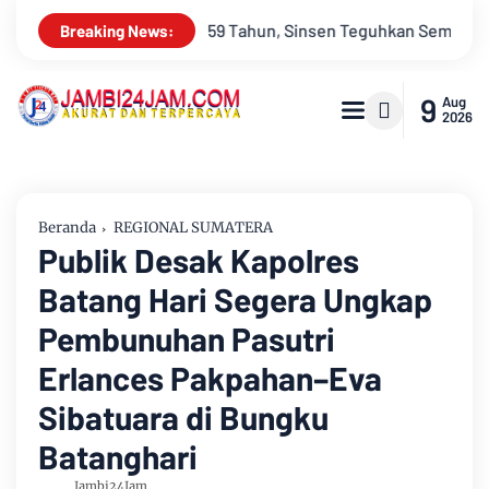
en Teguhkan Semangat “Sustainably Growing”
Festival Band
Breaking News:
9
Aug
2026
Beranda
REGIONAL SUMATERA
Publik Desak Kapolres
Batang Hari Segera Ungkap
Pembunuhan Pasutri
Erlances Pakpahan–Eva
Sibatuara di Bungku
Batanghari
Jambi24Jam