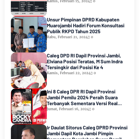
Urutan Kedua Teratas
Kamis, Februari 15, 2024
0
Unsur Pimpinan DPRD Kabupaten
Muarojambi Hadiri Forum Konsultasi
Publik RKPD Tahun 2025
Rabu, Februari 21, 2024
0
Caleg DPD RI Dapil Provinsi Jambi,
Elviana Posisi Teratas, M Sum Indra
Tersingkir dari Posisi Ke 4
Kamis, Februari 22, 2024
0
Ini 8 Caleg DPR RI Dapil Provinsi
Jambi Pemilu 2024 Peraih Suara
Terbanyak Sementara Versi Real
Count KPU RI
Jumat, Februari 16, 2024
0
Ir Daulat Sitorus Caleg DPRD Provinsi
Jambi Dapil Kota Jambi Pimpin