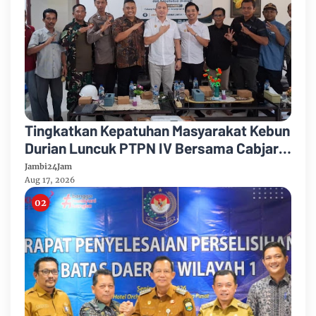
Tingkatkan Kepatuhan Masyarakat Kebun
Durian Luncuk PTPN IV Bersama Cabjari
Batanghari Gelar Sosialisasi Hukum
Jambi24Jam
Aug 17, 2026