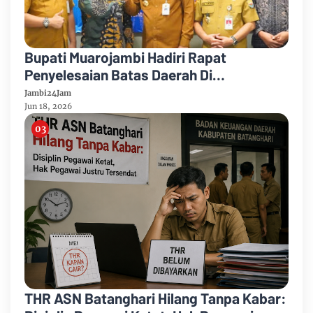
Bupati Muarojambi Hadiri Rapat
Penyelesaian Batas Daerah Di
Kemengagri Optimalkan Tata Kelola
Jambi24Jam
Wilayah
Jun 18, 2026
THR ASN Batanghari Hilang Tanpa Kabar: