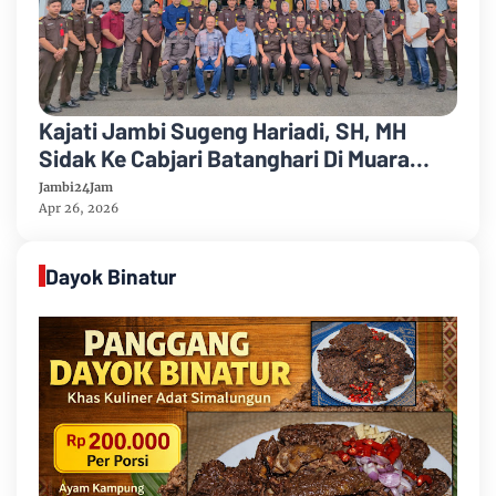
Kajati Jambi Sugeng Hariadi, SH, MH
Sidak Ke Cabjari Batanghari Di Muara
Tembesi Periksa Absensi Pegawai
Jambi24Jam
Apr 26, 2026
Dayok Binatur