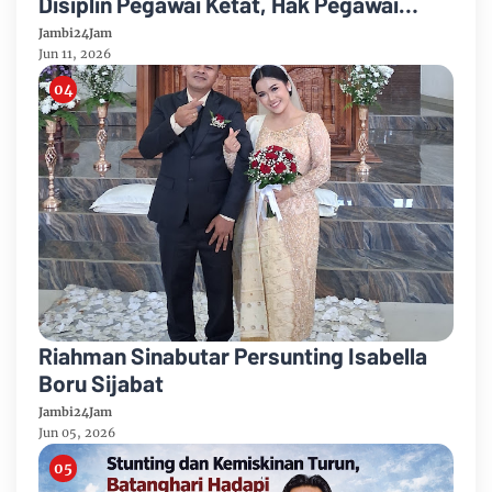
Disiplin Pegawai Ketat, Hak Pegawai
Justru Tersendat
Jambi24Jam
Jun 11, 2026
Riahman Sinabutar Persunting Isabella
Boru Sijabat
Jambi24Jam
Jun 05, 2026