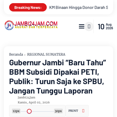
ga Donor Darah Semarakkan HUT RI Ke-81 Di PTPN IV Regional IV
Breaking News:
10
Aug
2026
Beranda
REGIONAL SUMATERA
Gubernur Jambi “Baru Tahu”
BBM Subsidi Dipakai PETI,
Publik: Turun Saja ke SPBU,
Jangan Tunggu Laporan
Jambi24Jam
Kamis, April 02, 2026
PRINT
12px
30px