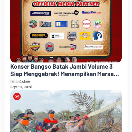
Konser Bangso Batak Jambi Volume 3
Siap Menggebrak! Menampilkan Marsada
Band dan Siantar Rap Foundation
Jambi24Jam
Sept 10, 2026