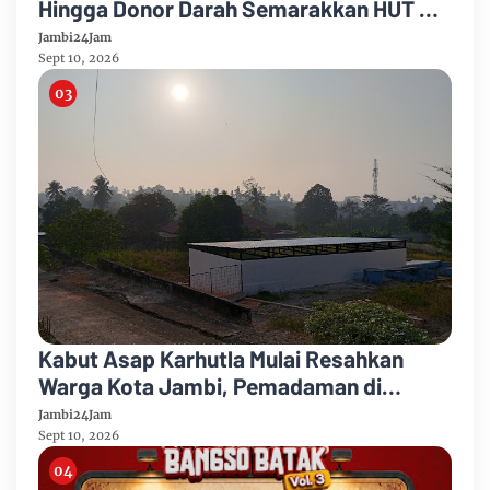
Hingga Donor Darah Semarakkan HUT RI
Ke-81 Di PTPN IV Regional IV
Jambi24Jam
Sept 10, 2026
Kabut Asap Karhutla Mulai Resahkan
Warga Kota Jambi, Pemadaman di
Sungai Gelam Terus Dikebut
Jambi24Jam
Sept 10, 2026