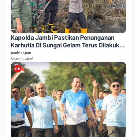
Kapolda Jambi Pastikan Penanganan
Karhutla Di Sungai Gelam Terus Dilakukan
Sinergi Diperkuat
Jambi24Jam
Sept 10, 2026