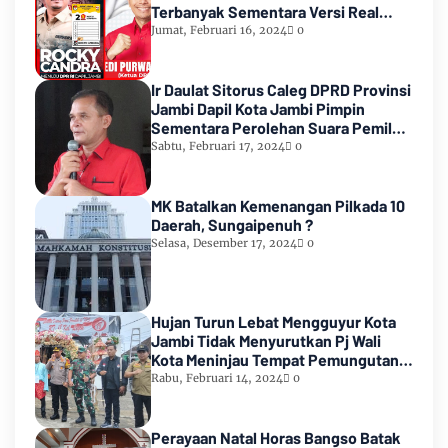
Terbanyak Sementara Versi Real
Count KPU RI
Jumat, Februari 16, 2024
0
Ir Daulat Sitorus Caleg DPRD Provinsi
Jambi Dapil Kota Jambi Pimpin
Sementara Perolehan Suara Pemilu
2024
Sabtu, Februari 17, 2024
0
MK Batalkan Kemenangan Pilkada 10
Daerah, Sungaipenuh ?
Selasa, Desember 17, 2024
0
Hujan Turun Lebat Mengguyur Kota
Jambi Tidak Menyurutkan Pj Wali
Kota Meninjau Tempat Pemungutan
Suara Pemilu 2024
Rabu, Februari 14, 2024
0
Perayaan Natal Horas Bangso Batak