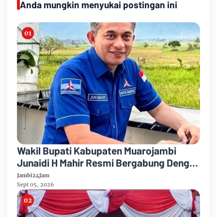
Anda mungkin menyukai postingan ini
Wakil Bupati Kabupaten Muarojambi
Junaidi H Mahir Resmi Bergabung Dengan
Partai Demikrat
Jambi24Jam
Sept 05, 2026