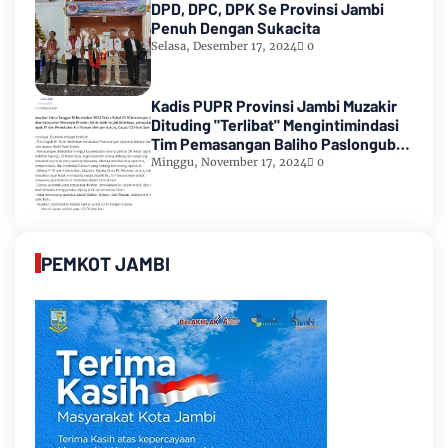
DPD, DPC, DPK Se Provinsi Jambi
Penuh Dengan Sukacita
Selasa, Desember 17, 2024
0
Kadis PUPR Provinsi Jambi Muzakir
Dituding "Terlibat" Mengintimindasi
Tim Pemasangan Baliho Paslongub
Romi-Sudirman
Minggu, November 17, 2024
0
PEMKOT JAMBI