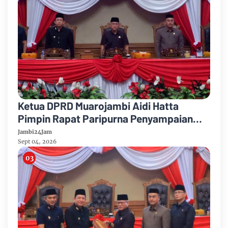
Ketua DPRD Muarojambi Aidi Hatta
Pimpin Rapat Paripurna Penyampaian
Rancangan Perubahan KUA-PPAS Tahun
Jambi24Jam
Anggaran 2026
Sept 04, 2026