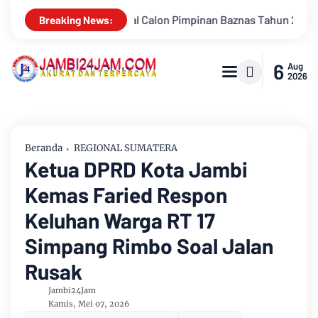
 Tahun 2026-2031
Wakil Bupati Kabupaten Muarojambi Junai
Breaking News:
6
Aug
2026
Beranda
REGIONAL SUMATERA
Ketua DPRD Kota Jambi
Kemas Faried Respon
Keluhan Warga RT 17
Simpang Rimbo Soal Jalan
Rusak
Jambi24Jam
Kamis, Mei 07, 2026