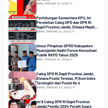
Rabu, Februari 21, 2024
0
Perhitungan Sementara KPU, Ini
Perolehan Caleg DPD dan DPR RI
Dapil Provinsi Jambi, Elviana Masih
Urutan Kedua Teratas
Kamis, Februari 15, 2024
0
Unsur Pimpinan DPRD Kabupaten
Muarojambi Hadiri Forum Konsultasi
Publik RKPD Tahun 2025
Rabu, Februari 21, 2024
0
Caleg DPD RI Dapil Provinsi Jambi,
Elviana Posisi Teratas, M Sum Indra
Tersingkir dari Posisi Ke 4
Kamis, Februari 22, 2024
0
Ini 8 Caleg DPR RI Dapil Provinsi
Jambi Pemilu 2024 Peraih Suara