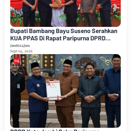
Bupati Bambang Bayu Suseno Serahkan
KUA PPAS Di Rapat Paripurna DPRD
Muarojambi
Jambi24Jam
Sept 04, 2026