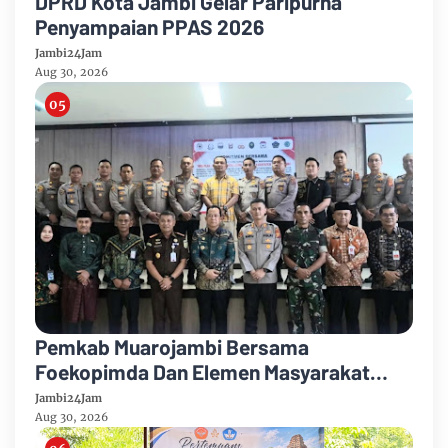
DPRD Kota Jambi Gelar Paripurna
Penyampaian PPAS 2026
Jambi24Jam
Aug 30, 2026
Pemkab Muarojambi Bersama
Foekopimda Dan Elemen Masyarakat
Menyatakan Sikap Dengan Tegas Tolak
Jambi24Jam
Keberadaan Geng Motor
Aug 30, 2026