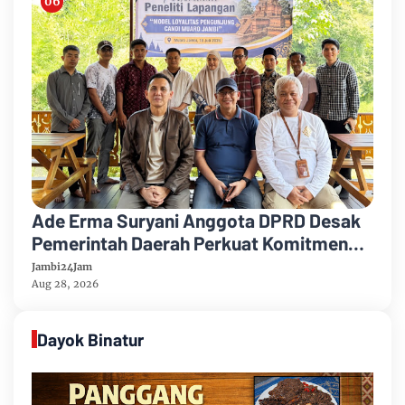
Ade Erma Suryani Anggota DPRD Desak
Pemerintah Daerah Perkuat Komitmen
Konservasi Terhadap Candi Muarojambi
Jambi24Jam
Aug 28, 2026
Dayok Binatur