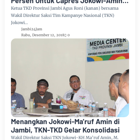
Persen Untuk Capres Jokowi-Amin
di Provinsi Jambi
Ketua TKD Provinsi Jambi Agus Roni (kanan) bersama
Wakil Direktur Saksi Tim Kampanye Nasional (TKN)
Jokowi…
Jambi24Jam
Rabu, Desember 12, 2018
0
Menangkan Jokowi-Ma’ruf Amin di
Jambi, TKN-TKD Gelar Konsolidasi
Wakil Direktur Saksi TKN Jokowi-KH Ma’ruf Amin, M.