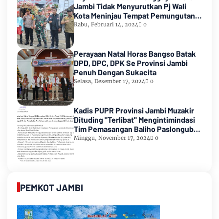
Jambi Tidak Menyurutkan Pj Wali
Kota Meninjau Tempat Pemungutan
Suara Pemilu 2024
Rabu, Februari 14, 2024
0
Perayaan Natal Horas Bangso Batak
DPD, DPC, DPK Se Provinsi Jambi
Penuh Dengan Sukacita
Selasa, Desember 17, 2024
0
Kadis PUPR Provinsi Jambi Muzakir
Dituding "Terlibat" Mengintimindasi
Tim Pemasangan Baliho Paslongub
Romi-Sudirman
Minggu, November 17, 2024
0
PEMKOT JAMBI