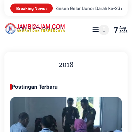
am Perayaan Anniversary Sinsen
Bupati Muarojambi Hadiri HU
Breaking News:
7
Aug
2026
2018
Postingan Terbaru