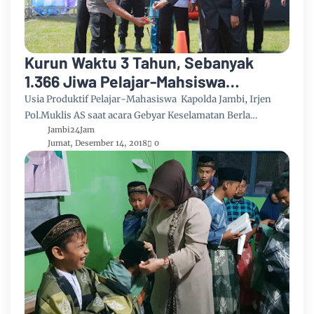
Kurun Waktu 3 Tahun, Sebanyak
1.366 Jiwa Pelajar-Mahsiswa
Meregang Nyawa di Jalanan Jambi
Usia Produktif Pelajar-Mahasiswa Kapolda Jambi, Irjen
Pol.Muklis AS saat acara Gebyar Keselamatan Berla…
Jambi24Jam
Jumat, Desember 14, 2018
0