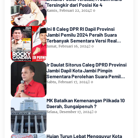
Tersingkir dari Posisi Ke 4
Kamis, Februari 22, 2024
0
Ini 8 Caleg DPR RI Dapil Provinsi
Jambi Pemilu 2024 Peraih Suara
Terbanyak Sementara Versi Real
Count KPU RI
Jumat, Februari 16, 2024
0
Ir Daulat Sitorus Caleg DPRD Provinsi
Jambi Dapil Kota Jambi Pimpin
Sementara Perolehan Suara Pemilu
2024
Sabtu, Februari 17, 2024
0
MK Batalkan Kemenangan Pilkada 10
Daerah, Sungaipenuh ?
Selasa, Desember 17, 2024
0
Hujan Turun Lebat Mengguyur Kota