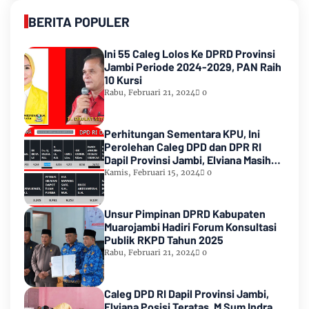
BERITA POPULER
Ini 55 Caleg Lolos Ke DPRD Provinsi
Jambi Periode 2024-2029, PAN Raih
10 Kursi
Rabu, Februari 21, 2024
0
Perhitungan Sementara KPU, Ini
Perolehan Caleg DPD dan DPR RI
Dapil Provinsi Jambi, Elviana Masih
Urutan Kedua Teratas
Kamis, Februari 15, 2024
0
Unsur Pimpinan DPRD Kabupaten
Muarojambi Hadiri Forum Konsultasi
Publik RKPD Tahun 2025
Rabu, Februari 21, 2024
0
Caleg DPD RI Dapil Provinsi Jambi,
Elviana Posisi Teratas, M Sum Indra