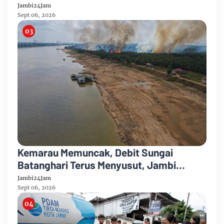
Media dan Aktivis
Jambi24Jam
Sept 06, 2026
Kemarau Memuncak, Debit Sungai
Batanghari Terus Menyusut, Jambi
Hadapi Ancaman Krisis Air Bersih dan
Jambi24Jam
Karhutla
Sept 06, 2026