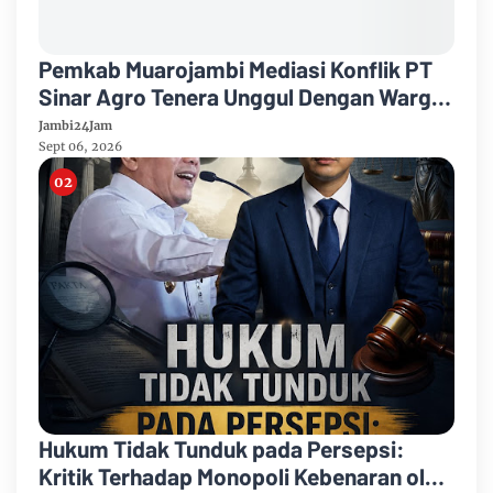
Pemkab Muarojambi Mediasi Konflik PT
Sinar Agro Tenera Unggul Dengan Warga
Sipin Teluk Duren
Jambi24Jam
Sept 06, 2026
Hukum Tidak Tunduk pada Persepsi:
Kritik Terhadap Monopoli Kebenaran oleh