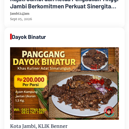
Jambi Berkomitmen Perkuat Sinergitas
Penegakan Hukum
Jambi24Jam
Sept 05, 2026
Dayok Binatur
Kota Jambi, KLIK Benner