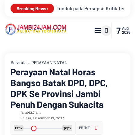
hadap Monopoli Kebenaran oleh Media dan Aktivis
Kemarau M
Breaking News:
7
Aug
2026
Beranda
PERAYAAN NATAL
Perayaan Natal Horas
Bangso Batak DPD, DPC,
DPK Se Provinsi Jambi
Penuh Dengan Sukacita
Jambi24Jam
Selasa, Desember 17, 2024
PRINT
12px
30px