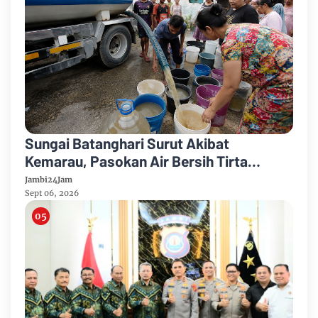
Sungai Batanghari Surut Akibat
Kemarau, Pasokan Air Bersih Tirta
Mayang Jambi Keruh
Jambi24Jam
Sept 06, 2026