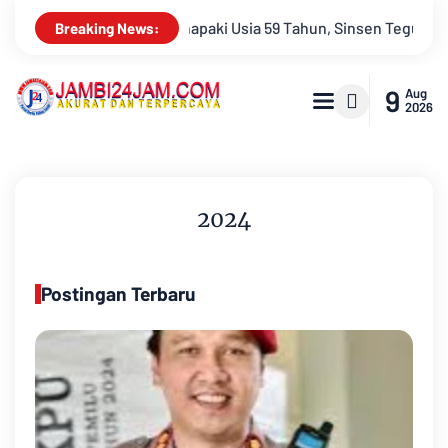
en Teguhkan Semangat “Sustainably Growing”
Festival Band 
Breaking News:
9
Aug
2026
2024
Postingan Terbaru