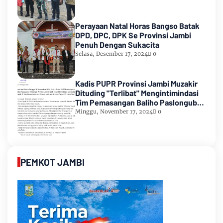
Perayaan Natal Horas Bangso Batak
DPD, DPC, DPK Se Provinsi Jambi
Penuh Dengan Sukacita
Selasa, Desember 17, 2024
0
Kadis PUPR Provinsi Jambi Muzakir
Dituding "Terlibat" Mengintimindasi
Tim Pemasangan Baliho Paslongub
Romi-Sudirman
Minggu, November 17, 2024
0
PEMKOT JAMBI