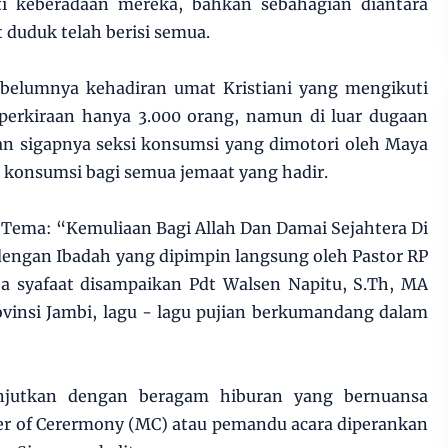
ti keberadaan mereka, bahkan sebahagian diantara
 duduk telah berisi semua.
ebelumnya kehadiran umat Kristiani yang mengikuti
iperkiraan hanya 3.000 orang, namun di luar dugaan
an sigapnya seksi konsumsi yang dimotori oleh Maya
 konsumsi bagi semua jemaat yang hadir.
 Tema: “Kemuliaan Bagi Allah Dan Damai Sejahtera Di
dengan Ibadah yang dipimpin langsung oleh Pastor RP
oa syafaat disampaikan Pdt Walsen Napitu, S.Th, MA
ovinsi Jambi, lagu - lagu pujian berkumandang dalam
lanjutkan dengan beragam hiburan yang bernuansa
er of Cerermony (MC) atau pemandu acara diperankan