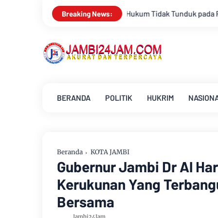
Hukum Tidak Tunduk pada Persepsi: Kritik Terhadap Monopoli
Breaking News:
BERANDA
POLITIK
HUKRIM
NASION
Beranda
KOTA JAMBI
Gubernur Jambi Dr Al Ha
Kerukunan Yang Terbangun
Bersama
Jambi24Jam