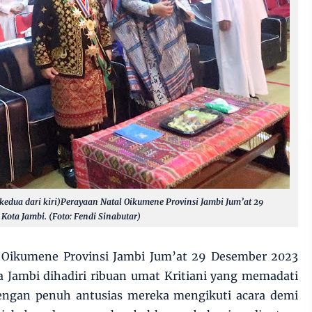
(kedua dari kiri)Perayaan Natal Oikumene Provinsi Jambi Jum’at 29
 Kota Jambi.
(Foto: Fendi Sinabutar)
 Oikumene Provinsi Jambi Jum’at 29 Desember 2023
a Jambi dihadiri ribuan umat Kritiani yang memadati
engan penuh antusias mereka mengikuti acara demi