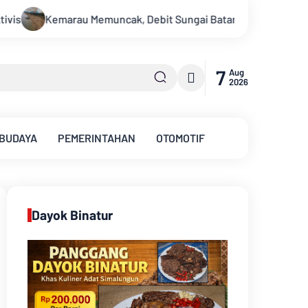
 Sungai Batanghari Terus Menyusut, Jambi Hadapi Ancaman Krisi
7
Aug
2026
 BUDAYA
PEMERINTAHAN
OTOMOTIF
Dayok Binatur