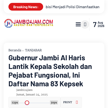
jadi Polisi Dimanfaatkan Oknum, Dua Anggota Polda Jambi Didug
Breaking News:
7
Aug
2026
Beranda
TANJABAR
Gubernur Jambi Al Haris
Lantik Kepala Sekolah dan
Pejabat Fungsional, Ini
Daftar Nama 83 Kepsek
Jambi24Jam
Jumat, Januari 24, 2025
PRINT
12px
30px