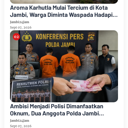
Aroma Karhutla Mulai Tercium di Kota
Jambi, Warga Diminta Waspada Hadapi
Puncak Kemarau
Jambi24Jam
Sept 07, 2026
Ambisi Menjadi Polisi Dimanfaatkan
Oknum, Dua Anggota Polda Jambi
Diduga Tipu Calon Bintara dengan Janji
Jambi24Jam
Kelulusan
Sept 07, 2026