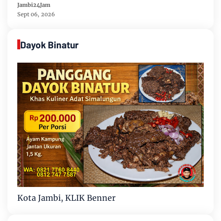
Media dan Aktivis
Jambi24Jam
Sept 06, 2026
Dayok Binatur
Kota Jambi, KLIK Benner