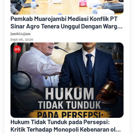
Pemkab Muarojambi Mediasi Konflik PT
Sinar Agro Tenera Unggul Dengan Warga
Sipin Teluk Duren
Jambi24Jam
Sept 06, 2026
Hukum Tidak Tunduk pada Persepsi:
Kritik Terhadap Monopoli Kebenaran oleh