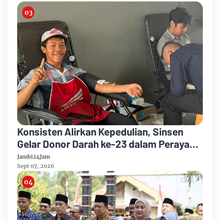
Konsisten Alirkan Kepedulian, Sinsen
Gelar Donor Darah ke-23 dalam Perayaan
Anniversary Sinsen
Jambi24Jam
Sept 07, 2026