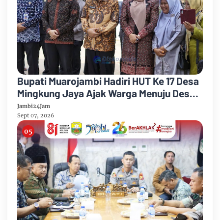
Bupati Muarojambi Hadiri HUT Ke 17 Desa
Mingkung Jaya Ajak Warga Menuju Desa
Mandiri 2026
Jambi24Jam
Sept 07, 2026