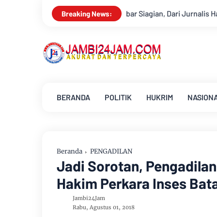
Drs Sabar Siagian, Dari Jurnalis Handal Beralih Profesi Jadi Ko
Breaking News:
BERANDA
POLITIK
HUKRIM
NASION
Beranda
PENGADILAN
Jadi Sorotan, Pengadilan
Hakim Perkara Inses Bat
Jambi24Jam
Rabu, Agustus 01, 2018