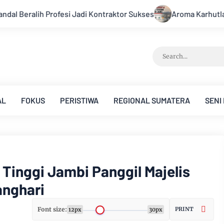
ntraktor Sukses
Aroma Karhutla Mulai Tercium di Kota Jamb
AL
FOKUS
PERISTIWA
REGIONAL SUMATERA
SENI
 Tinggi Jambi Panggil Majelis
anghari
Font size:
PRINT
12px
30px