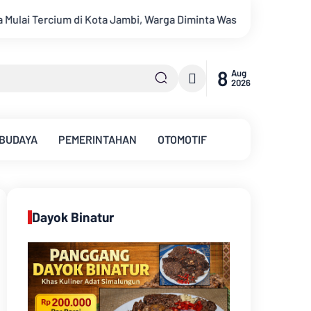
i, Warga Diminta Waspada Hadapi Puncak Kemarau
Ambisi Men
8
Aug
2026
 BUDAYA
PEMERINTAHAN
OTOMOTIF
Dayok Binatur