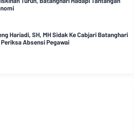
iskinan Turun, Batanghari Hadapi Tantangan
onomi
ng Hariadi, SH, MH Sidak Ke Cabjari Batanghari
 Periksa Absensi Pegawai