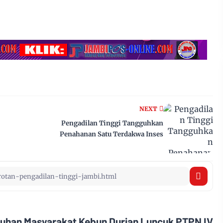
NEXT
Pengadilan Tinggi Tangguhkan
Penahanan Satu Terdakwa Inses
uhan Masyarakat Kebun Durian Luncuk PTPN IV