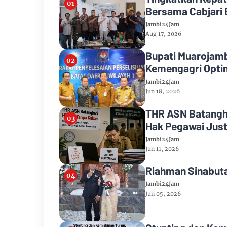
Bersama Cabjari 
Jambi24Jam
Aug 17, 2026
Bupati Muarojamb
Kemengagri Optim
Jambi24Jam
Jun 18, 2026
THR ASN Batanghar
Hak Pegawai Just
Jambi24Jam
Jun 11, 2026
Riahman Sinabutar
Jambi24Jam
Jun 05, 2026