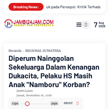
nduk pada Persepsi: Kritik Terhadap Monopoli Kebenaran oleh M
Breaking News:
7
Aug
2026
Beranda
REGIONAL SUMATERA
Diperum Nainggolan
Sekeluarga Dalam Kenangan
Dukacita, Pelaku HS Masih
Anak "Namboru" Korban?
Jambi24Jam
Jumat, November 16, 2018
PRINT
12px
30px