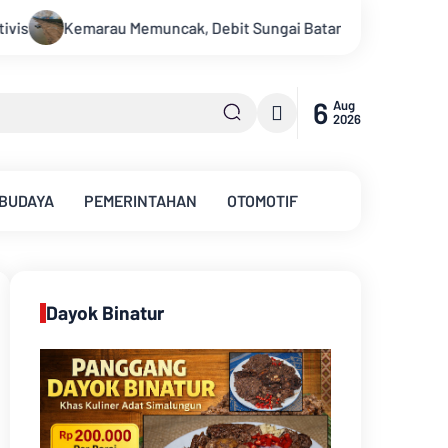
it Sungai Batanghari Terus Menyusut, Jambi Hadapi Ancaman Kr
6
Aug
2026
 BUDAYA
PEMERINTAHAN
OTOMOTIF
Dayok Binatur