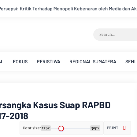
li Kebenaran oleh Media dan Aktivis
Kemarau Memuncak, Deb
AL
FOKUS
PERISTIWA
REGIONAL SUMATERA
SENI
ersangka Kasus Suap RAPBD
17-2018
Font size:
PRINT
12px
30px