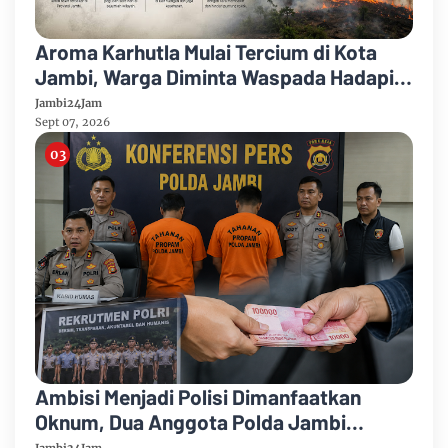
Aroma Karhutla Mulai Tercium di Kota
Jambi, Warga Diminta Waspada Hadapi
Puncak Kemarau
Jambi24Jam
Sept 07, 2026
Ambisi Menjadi Polisi Dimanfaatkan
Oknum, Dua Anggota Polda Jambi
Diduga Tipu Calon Bintara dengan Janji
Jambi24Jam