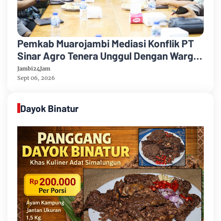
Pemkab Muarojambi Mediasi Konflik PT
Sinar Agro Tenera Unggul Dengan Warga
Sipin Teluk Duren
Jambi24Jam
Sept 06, 2026
Dayok Binatur