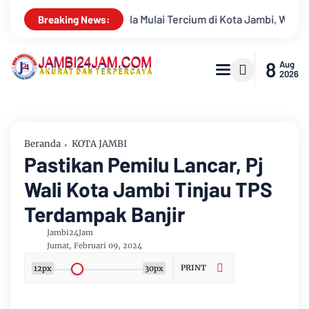
Jambi, Warga Diminta Waspada Hadapi Puncak Kemarau
Ambis
Breaking News:
8
Aug
2026
Beranda
KOTA JAMBI
Pastikan Pemilu Lancar, Pj
Wali Kota Jambi Tinjau TPS
Terdampak Banjir
Jambi24Jam
Jumat, Februari 09, 2024
PRINT
12px
30px