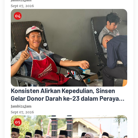
Kelulusan
Sept 07, 2026
Konsisten Alirkan Kepedulian, Sinsen
Gelar Donor Darah ke-23 dalam Perayaan
Anniversary Sinsen
Jambi24Jam
Sept 07, 2026